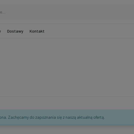
y
Dostawy
Kontakt
ępna. Zachęcamy do zapoznania się z naszą aktualną ofertą.