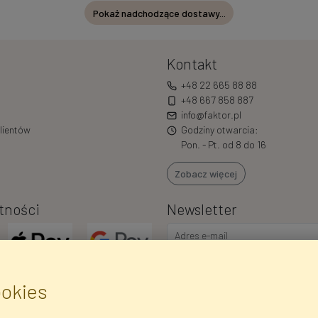
Pokaż nadchodzące dostawy...
Kontakt
+48 22 665 88 88
+48 667 858 887
info@faktor.pl
lientów
Godziny otwarcia:
Pon. - Pt. od 8 do 16
Zobacz więcej
tności
Newsletter
ookies