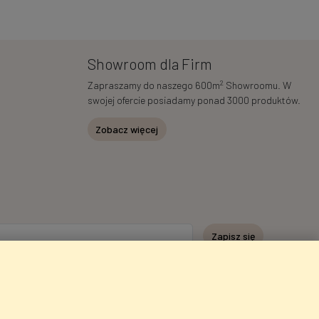
Showroom dla Firm
2
Zapraszamy do naszego 600m
Showroomu. W
swojej ofercie posiadamy ponad 3000 produktów.
Zobacz więcej
Zapisz się