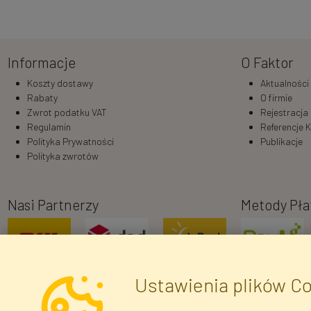
Informacje
O Faktor
Koszty dostawy
Aktualności
Rabaty
O firmie
Zwrot podatku VAT
Rejestracja
Regulamin
Referencje K
Polityka Prywatności
Publikacje
Polityka zwrotów
Nasi Partnerzy
Metody Pła
Ustawienia plików C