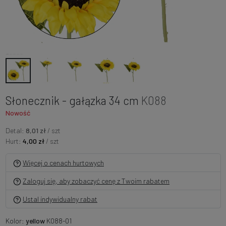
Słonecznik - gałązka 34 cm
K088
Nowość
Detal:
8,01 zł
/ szt
Hurt:
4,00 zł
/ szt
Więcej o cenach hurtowych
Zaloguj się, aby zobaczyć cenę z Twoim rabatem
Ustal indywidualny rabat
Kolor:
yellow
K088-01