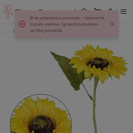
Brak połączenia z serwerem — żądanie nie
zostało wysłane. Sprawdź połączenie i
spróbuj ponownie.
...
Słoneczniki
Słonecznik - gałązka 34 cm K088