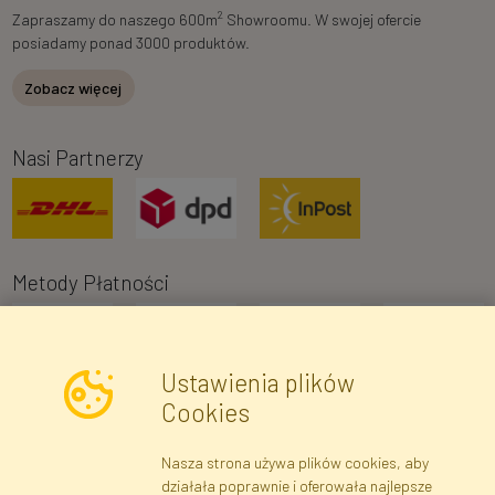
2
Zapraszamy do naszego 600m
Showroomu. W swojej ofercie
posiadamy ponad 3000 produktów.
Zobacz więcej
Nasi Partnerzy
Metody Płatności
Ustawienia plików
Cookies
Nasza strona używa plików cookies, aby
Newsletter
działała poprawnie i oferowała najlepsze