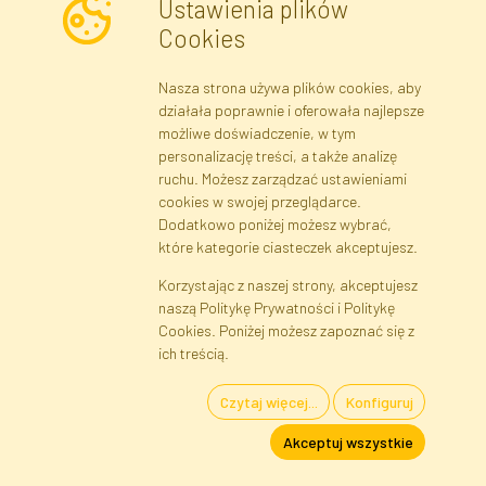
Ustawienia plików
Cookies
Nasza strona używa plików cookies, aby
Newsletter
działała poprawnie i oferowała najlepsze
możliwe doświadczenie, w tym
Zapisz się
personalizację treści, a także analizę
ruchu. Możesz zarządzać ustawieniami
cookies w swojej przeglądarce.
Dane rejestrowe
Regulamin
Polityka Prywatności
Dodatkowo poniżej możesz wybrać,
Pomoc
Mapa serwisu
które kategorie ciasteczek akceptujesz.
Korzystając z naszej strony, akceptujesz
naszą Politykę Prywatności i Politykę
Cookies
Cookies. Poniżej możesz zapoznać się z
Język
ich treścią.
Czytaj więcej...
Konfiguruj
Kwiaty i Rośliny Sztuczne · Hurtownia i Sklep Internetowy · Bezpośredni
Akceptuj wszystkie
Importer · Warszawa, Błonie