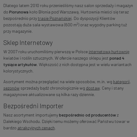
Dlatego latem 2010 roku przenieśliśmy nasz salon sprzedaży i magazyn
do
Piorunowa
koło Błonia pod Warszawą. Hurtownia mieści się teraz
bezpośrednio przy
trasie Poznańskiej
. Do dyspozycji Klientów
2
pozostają duża sala wystawowa (600 m
) oraz wygodny parking tuż
przy magazynie.
Sklep Internetowy
W 2007 roku uruchomiliśmy pierwszą w Polsce
internetową hurtownię
kwiatów i roślin sztucznych. W ofercie naszego sklepu jest
ponad 4
tysiące artykułów
. Większość z nich dostępna jest w wielu wariantach
kolorystycznych.
Asortyment można przeglądać na wiele sposobów, m.in. wg
kategorii
,
sezonów
sprzedaży bądź chronologicznie wg
dostaw
. Ceny i stany
magazynowe aktualizowane są kilka razy dziennie.
Bezpośredni Importer
Nasz asortyment importujemy
bezpośrednio od producentów
z
Dalekiego Wschodu. Dzięki temu możemy oferować Państwu towar w
bardzo
atrakcyjnych cenach
.