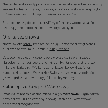
Naszą ofertę stanowiły przede wszystkim
kwiaty cięte
,
bukiety
,
rośliny
zielone
,
kwitnące
,
pnącza
,
drzewka
, a także największy w kraju wybór
główek kwiatowych
do wyrobu wiązanek i wieńców.
Z czasem naszą ofertę poszerzyliśmy o
fontanny wodne
, a także
szeroką gamę
ozdób
i
akcesoriów florystycznych
.
Oferta sezonowa
Nasze kwiaty,
stroiki
i wieńce dekorują uroczystości świąteczne i
okolicznościowe, m.in. komunie,
śluby i wesela
.
Szczególnie polecamy sezonowe oferty z okazji
Świąt Bożego
Narodzenia
, np. poinsecje, choinki, bombki, łańcuchy, stroiki czy
mikołaje i bałwanki,
Wielkanocy
, np. bazie i borówki czy jajka,
kurczaczki i zajączki,
Wszystkich Świętych
, czyli w szczególności
główki, gałązki a nawet łodygi i liście chryzantemy.
Salon sprzedaży pod Warszawą
Przez 20 lat nasza siedziba mieściła się w
Warszawie
. Ciągły rozwój
firmy sprawił, iż konieczne było powiększenie sali wystawowej i
powierzchni magazynowej.