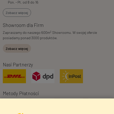
Pon. - Pt. od 8 do 16
Zobacz więcej
Showroom dla Firm
2
Zapraszamy do naszego 600m
Showroomu. W swojej ofercie
posiadamy ponad 3000 produktów.
Zobacz więcej
Nasi Partnerzy
Metody Płatności