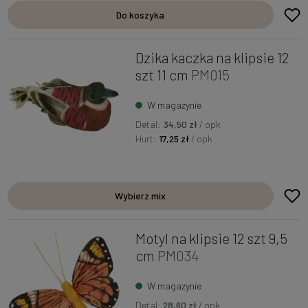
Do koszyka
Dzika kaczka na klipsie 12
szt 11 cm
PM015
W magazynie
Detal:
34,50 zł
/ opk
Hurt:
17,25 zł
/ opk
Wybierz mix
Motyl na klipsie 12 szt 9,5
cm
PM034
W magazynie
Detal:
28,60 zł
/ opk