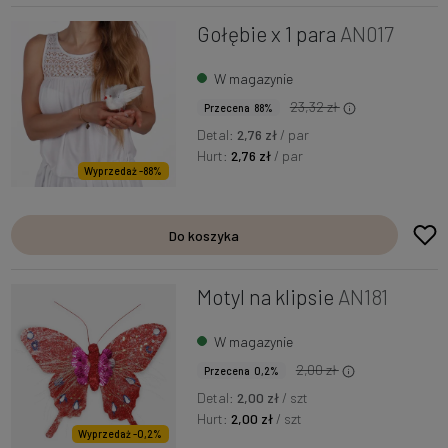
Gołębie x 1 para
AN017
W magazynie
23,32 zł
Przecena 88%
Detal:
2,76 zł
/ par
Hurt:
2,76 zł
/ par
Wyprzedaż -88%
Do koszyka
Motyl na klipsie
AN181
W magazynie
2,00 zł
Przecena 0,2%
Detal:
2,00 zł
/ szt
Hurt:
2,00 zł
/ szt
Wyprzedaż -0,2%