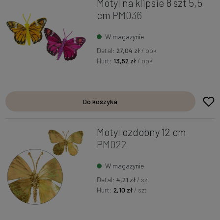
Motyl na klipsie 8 szt 5,5
cm
PM036
W magazynie
Detal:
27,04 zł
/ opk
Hurt:
13,52 zł
/ opk
Do koszyka
Motyl ozdobny 12 cm
PM022
W magazynie
Detal:
4,21 zł
/ szt
Hurt:
2,10 zł
/ szt