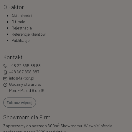
O Faktor
Aktualności
O firmie
Rejestracja
Referencje Klientów
Publikacje
Kontakt
+48 22 665 88 88
+48 667 858 887
info@faktor.pl
Godziny otwarcia:
Pon. - Pt. od 8 do 16
Zobacz więcej
Showroom dla Firm
2
Zapraszamy do naszego 600m
Showroomu. W swojej ofercie
posiadamy ponad 3000 produktów.