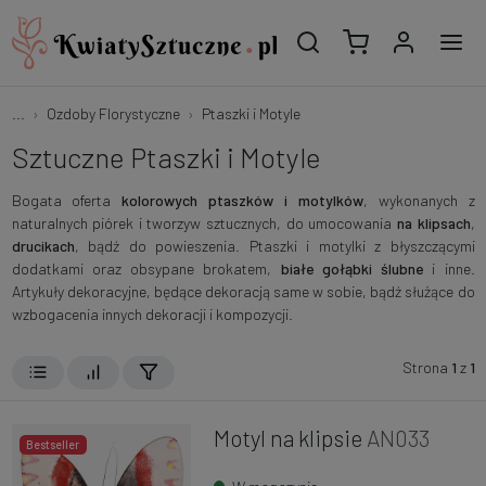
...
Ozdoby Florystyczne
Ptaszki i Motyle
Sztuczne Ptaszki i Motyle
Bogata oferta
kolorowych ptaszków i motylków
, wykonanych z
naturalnych piórek i tworzyw sztucznych, do umocowania
na klipsach
,
drucikach
, bądź do powieszenia. Ptaszki i motylki z błyszczącymi
dodatkami oraz obsypane brokatem,
białe gołąbki ślubne
i inne.
Artykuły dekoracyjne, będące dekoracją same w sobie, bądź służące do
wzbogacenia innych dekoracji i kompozycji.
Strona
1
z
1
Motyl na klipsie
AN033
Bestseller