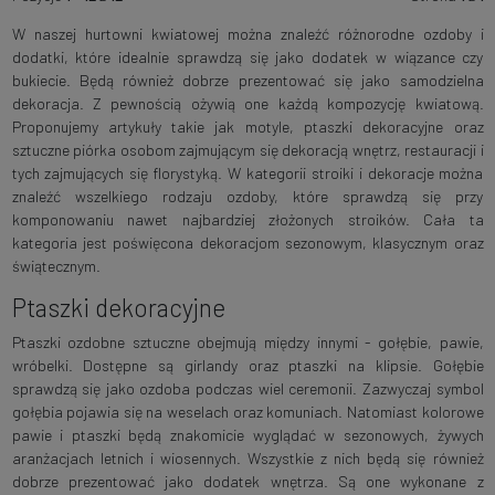
W naszej hurtowni kwiatowej można znaleźć różnorodne ozdoby i
dodatki, które idealnie sprawdzą się jako dodatek w wiązance czy
bukiecie. Będą również dobrze prezentować się jako samodzielna
dekoracja. Z pewnością ożywią one każdą kompozycję kwiatową.
Proponujemy artykuły takie jak motyle, ptaszki dekoracyjne oraz
sztuczne piórka osobom zajmującym się dekoracją wnętrz, restauracji i
tych zajmujących się florystyką. W kategorii stroiki i dekoracje można
znaleźć wszelkiego rodzaju ozdoby, które sprawdzą się przy
komponowaniu nawet najbardziej złożonych stroików. Cała ta
kategoria jest poświęcona dekoracjom sezonowym, klasycznym oraz
świątecznym.
Ptaszki dekoracyjne
Ptaszki ozdobne sztuczne obejmują między innymi - gołębie, pawie,
wróbelki. Dostępne są girlandy oraz ptaszki na klipsie. Gołębie
sprawdzą się jako ozdoba podczas wiel ceremonii. Zazwyczaj symbol
gołębia pojawia się na weselach oraz komuniach. Natomiast kolorowe
pawie i ptaszki będą znakomicie wyglądać w sezonowych, żywych
aranżacjach letnich i wiosennych. Wszystkie z nich będą się również
dobrze prezentować jako dodatek wnętrza. Są one wykonane z