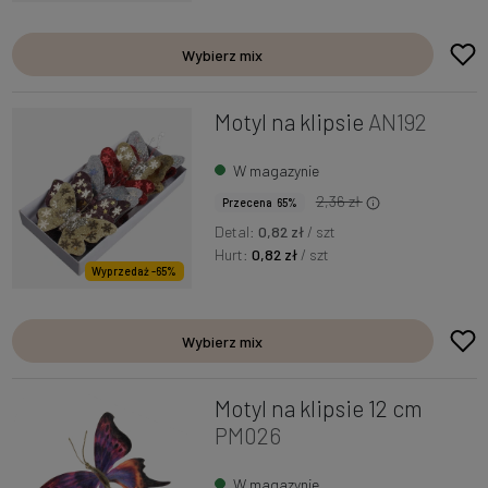
Wybierz mix
Motyl na klipsie
AN192
W magazynie
2,36 zł
Przecena 65%
Detal:
0,82 zł
/ szt
Hurt:
0,82 zł
/ szt
Wyprzedaż -65%
Wybierz mix
Motyl na klipsie 12 cm
PM026
W magazynie