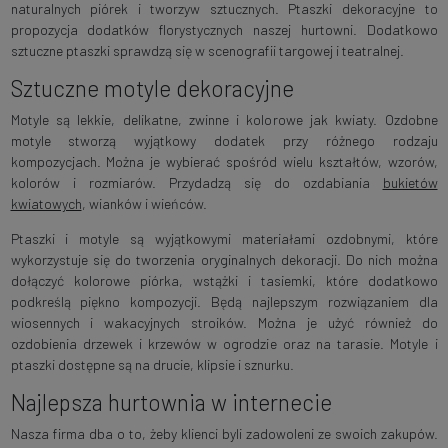
naturalnych piórek i tworzyw sztucznych. Ptaszki dekoracyjne to
propozycja dodatków florystycznych naszej hurtowni. Dodatkowo
sztuczne ptaszki sprawdzą się w scenografii targowej i teatralnej.
Sztuczne motyle dekoracyjne
Motyle są lekkie, delikatne, zwinne i kolorowe jak kwiaty. Ozdobne
motyle stworzą wyjątkowy dodatek przy różnego rodzaju
kompozycjach. Można je wybierać spośród wielu kształtów, wzorów,
kolorów i rozmiarów. Przydadzą się do ozdabiania
bukietów
kwiatowych
, wianków i wieńców.
Ptaszki i motyle są wyjątkowymi materiałami ozdobnymi, które
wykorzystuje się do tworzenia oryginalnych dekoracji. Do nich można
dołączyć kolorowe piórka, wstążki i tasiemki, które dodatkowo
podkreślą piękno kompozycji. Będą najlepszym rozwiązaniem dla
wiosennych i wakacyjnych stroików. Można je użyć również do
ozdobienia drzewek i krzewów w ogrodzie oraz na tarasie. Motyle i
ptaszki dostępne są na drucie, klipsie i sznurku.
Najlepsza hurtownia w internecie
Nasza firma dba o to, żeby klienci byli zadowoleni ze swoich zakupów.