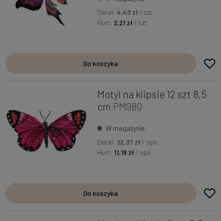
Detal:
4,43 zł
/ szt
Hurt:
2,21 zł
/ szt
Do koszyka
Motyl na klipsie 12 szt 8,5
cm
PM980
W magazynie
Detal:
22,37 zł
/ opk
Hurt:
11,19 zł
/ opk
Do koszyka