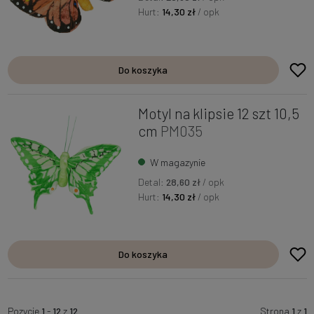
Hurt:
14,30 zł
/ opk
Do koszyka
Motyl na klipsie 12 szt 10,5
cm
PM035
W magazynie
Detal:
28,60 zł
/ opk
Hurt:
14,30 zł
/ opk
Do koszyka
Pozycje
1
-
12
z
12
Strona
1
z
1