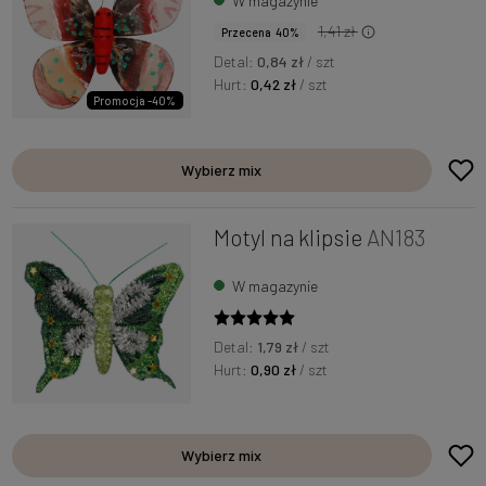
W magazynie
1,41 zł
Przecena 40%
Detal:
0,84 zł
/ szt
Hurt:
0,42 zł
/ szt
Promocja -40%
Wybierz mix
Motyl na klipsie
AN183
W magazynie
Detal:
1,79 zł
/ szt
Hurt:
0,90 zł
/ szt
Wybierz mix