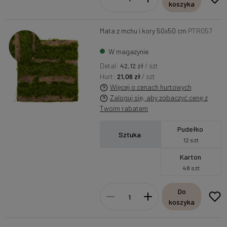
koszyka
Mata z mchu i kory 50x50 cm
PTR057
W magazynie
Detal:
42,12 zł
/ szt
Hurt:
21,06 zł
/ szt
Więcej o cenach hurtowych
Zaloguj się, aby zobaczyć cenę z
Twoim rabatem
Pudełko
Sztuka
12 szt
Karton
48 szt
Do
koszyka