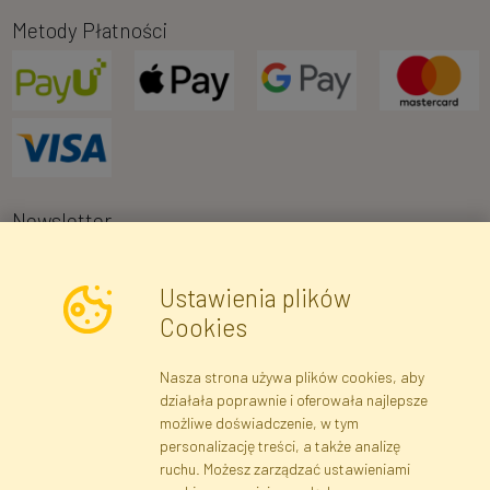
Metody Płatności
Newsletter
Ustawienia plików
Wyrażam zgodę na przetwarzanie moich danych osobowych w celu
Cookies
otrzymywania informacji marketingowych i ofert handlowych za
pośrednictwem poczty elektronicznej przez Faktor Polska sp. z.
Nasza strona używa plików cookies, aby
o.o.. Poinformowano mnie o prawie wglądu do treści moich danych
działała poprawnie i oferowała najlepsze
osobowych oraz ich poprawiania, a także iż podanie danych jest
możliwe doświadczenie, w tym
dobrowolne.
*
personalizację treści, a także analizę
ruchu. Możesz zarządzać ustawieniami