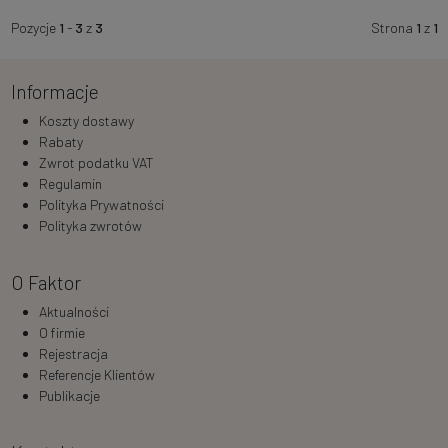
Pozycje
1
-
3
z
3
Strona
1
z
1
Informacje
Koszty dostawy
Rabaty
Zwrot podatku VAT
Regulamin
Polityka Prywatności
Polityka zwrotów
O Faktor
Aktualności
O firmie
Rejestracja
Referencje Klientów
Publikacje