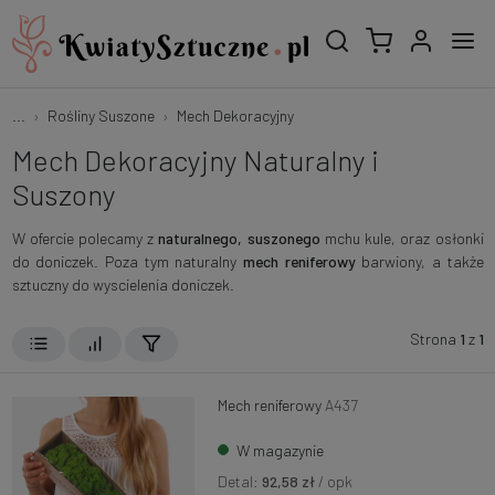
...
Rośliny Suszone
Mech Dekoracyjny
Mech Dekoracyjny Naturalny i
Suszony
W ofercie polecamy z
naturalnego, suszonego
mchu kule, oraz osłonki
do doniczek. Poza tym naturalny
mech reniferowy
barwiony, a także
sztuczny do wyscielenia doniczek.
Strona
1
z
1
Mech reniferowy
A437
W magazynie
Detal:
92,58 zł
/ opk