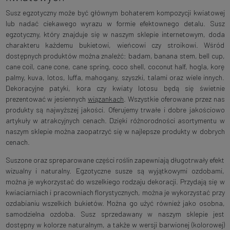
Susz egzotyczny może być głównym bohaterem kompozycji kwiatowej
lub nadać ciekawego wyrazu w formie efektownego detalu. Susz
egzotyczny, który znajduje się w naszym sklepie internetowym, doda
charakteru każdemu bukietowi, wieńcowi czy stroikowi. Wśród
dostępnych produktów można znaleźć: badam, banana stem, bell cup,
cane coil, cane cone, cane spring, coco shell, coconut half, hogla, korę
palmy, kuva, lotos, luffa, mahogany, szyszki, talami oraz wiele innych.
Dekoracyjne patyki, kora czy kwiaty lotosu będą się świetnie
prezentować w jesiennych
wiązankach
. Wszystkie oferowane przez nas
produkty są najwyższej jakości. Oferujemy trwałe i dobre jakościowo
artykuły w atrakcyjnych cenach. Dzięki różnorodności asortymentu w
naszym sklepie można zaopatrzyć się w najlepsze produkty w dobrych
cenach.
Suszone oraz spreparowane części roślin zapewniają długotrwały efekt
wizualny i naturalny. Egzotyczne susze są wyjątkowymi ozdobami,
można je wykorzystać do wszelkiego rodzaju dekoracji. Przydają się w
kwiaciarniach i pracowniach florystycznych, można je wykorzystać przy
ozdabianiu wszelkich bukietów. Można go użyć również jako osobna,
samodzielna ozdoba. Susz sprzedawany w naszym sklepie jest
dostępny w kolorze naturalnym, a także w wersji barwionej (kolorowej)