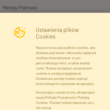
Metody Płatności
Ustawienia plików
Cookies
Nasza strona używa plików cookies, aby
Newsletter
działała poprawnie i oferowała najlepsze
możliwe doświadczenie, w tym
Zapisz się
personalizację treści, a także analizę
ruchu. Możesz zarządzać ustawieniami
cookies w swojej przeglądarce.
Dane rejestrowe
Regulamin
Polityka Prywatności
Dodatkowo poniżej możesz wybrać,
Pomoc
Mapa serwisu
które kategorie ciasteczek akceptujesz.
Korzystając z naszej strony, akceptujesz
naszą Politykę Prywatności i Politykę
Cookies
Cookies. Poniżej możesz zapoznać się z
Język
ich treścią.