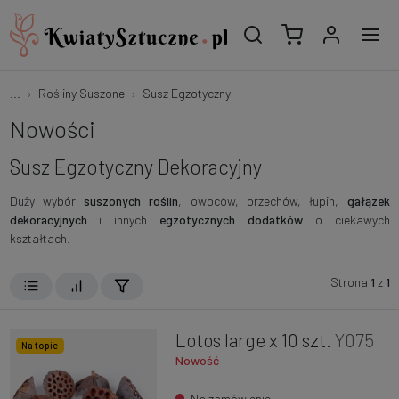
...
Rośliny Suszone
Susz Egzotyczny
Nowości
Susz Egzotyczny Dekoracyjny
Duży wybór
suszonych roślin
, owoców, orzechów, łupin,
gałązek
dekoracyjnych
i innych
egzotycznych dodatków
o ciekawych
kształtach.
Strona
1
z
1
Lotos large x 10 szt.
Y075
Na topie
Nowość
Na zamówienie