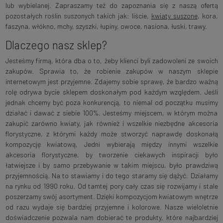
lub wybielanej. Zapraszamy też do zapoznania się z naszą ofertą
pozostałych roślin suszonych takich jak: liście,
kwiaty suszone
, kora,
faszyna, włókno, mchy, szyszki, łupiny, owoce, nasiona, łuski, trawy.
Dlaczego nasz sklep?
Jesteśmy firmą, która dba o to, żeby klienci byli zadowoleni ze swoich
zakupów. Sprawia to, że robienie zakupów w naszym sklepie
internetowym jest przyjemne. Zdajemy sobie sprawę, że bardzo ważną
rolę odrywa bycie sklepem doskonałym pod każdym względem. Jeśli
jednak chcemy być poza konkurencją, to niemal od początku musimy
działać i dawać z siebie 100%. Jesteśmy miejscem, w którym można
zakupić zarówno kwiaty, jak również i wszelkie niezbędne akcesoria
florystyczne, z którymi każdy może stworzyć naprawdę doskonałą
kompozycję kwiatową, Jedni wybierają między innymi wszelkie
akcesoria florystyczne, by tworzenie ciekawych inspiracji było
łatwiejsze i by samo przebywanie w takim miejscu, było prawdziwą
przyjemnością. Na to stawiamy i do tego staramy się dążyć. Działamy
na rynku od 1990 roku. Od tamtej pory cały czas się rozwijamy i stale
poszerzamy swój asortyment. Dzięki kompozycjom kwiatowym wnętrze
od razu wydaje się bardziej przyjemne i kolorowe. Nasze wieloletnie
doświadczenie pozwala nam dobierać te produkty, które najbardziej