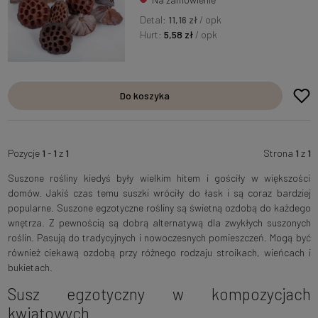
Detal:
11,16 zł
/ opk
Hurt:
5,58 zł
/ opk
Do koszyka
Pozycje
1
-
1
z
1
Strona
1
z
1
Suszone rośliny kiedyś były wielkim hitem i gościły w większości
domów. Jakiś czas temu suszki wróciły do łask i są coraz bardziej
popularne. Suszone egzotyczne rośliny są świetną ozdobą do każdego
wnętrza. Z pewnością są dobrą alternatywą dla zwykłych suszonych
roślin. Pasują do tradycyjnych i nowoczesnych pomieszczeń. Mogą być
również ciekawą ozdobą przy różnego rodzaju stroikach, wieńcach i
bukietach.
Susz egzotyczny w kompozycjach
kwiatowych