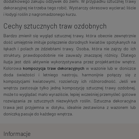
dodatkowego zakupu odżywek do ziemi. W przypadku sztucznej trawy
dekoracyjnej nie trzeba tego robić. Wystarczy okresowo wycierać liście
i łodygi roślin z nagromadzonego kurzu.
Cechy sztucznych traw ozdobnych
Bardzo zmienił się wygląd sztucznej trawy, która obecnie zewnętrznie
dość umiejętnie imituje połączenie dorodnych kwiatów spotykanych na
łąkach i polach ze ździebłami trawy. Osoba, która nie zajrzy do ich
struktury, prawdopodobnie nie zauważy znaczącej różnicy. Dlatego
iluzja jest dziś aktywnie wykorzystywana przez projektantów wnętrz.
Kolorowa
kompozycja traw dekoracyjnych
w wazonie lub w doniczce
doda świeżości i letniego nastroju, harmonijnie połączy się z
kompozycjami kwiatowymi, rozcieńczy ich różnorodność. Jeśli we
wnętrzu zastosuje tylko jedną kompozycję sztucznej trawy ozdobnej,
może to wyglądać mało wyraziście, lepiej wcześniej przemyśleć gotowe
rozwiązania ze sztucznych niezwykłych roślin. Sztuczna dekoracyjna
trawa jest przyjemna w dotyku, idealnie zestawiona z wazonem lub
doniczką pasuje do każdego wnętrza.
Informacje