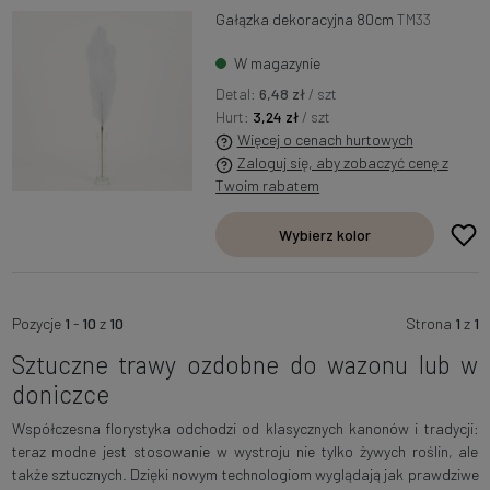
Gałązka dekoracyjna 80cm
TM33
W magazynie
Detal:
6,48 zł
/ szt
Hurt:
3,24 zł
/ szt
Więcej o cenach hurtowych
Zaloguj się, aby zobaczyć cenę z
Twoim rabatem
Wybierz kolor
Pozycje
1
-
10
z
10
Strona
1
z
1
Sztuczne trawy ozdobne do wazonu lub w
doniczce
Współczesna florystyka odchodzi od klasycznych kanonów i tradycji:
teraz modne jest stosowanie w wystroju nie tylko żywych roślin, ale
także sztucznych. Dzięki nowym technologiom wyglądają jak prawdziwe