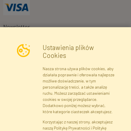
Newsletter
Ustawienia plików
Wyrażam zgodę na przetwarzanie moich danych osobowych w celu
Cookies
otrzymywania informacji marketingowych i ofert handlowych za
pośrednictwem poczty elektronicznej przez Faktor Polska sp. z.
Nasza strona używa plików cookies, aby
o.o.. Poinformowano mnie o prawie wglądu do treści moich danych
działała poprawnie i oferowała najlepsze
osobowych oraz ich poprawiania, a także iż podanie danych jest
możliwe doświadczenie, w tym
dobrowolne.
*
personalizację treści, a także analizę
ruchu. Możesz zarządzać ustawieniami
cookies w swojej przeglądarce.
Dane rejestrowe
Regulamin
Polityka Prywatności
Dodatkowo poniżej możesz wybrać,
Pomoc
Mapa serwisu
które kategorie ciasteczek akceptujesz.
Korzystając z naszej strony, akceptujesz
naszą Politykę Prywatności i Politykę