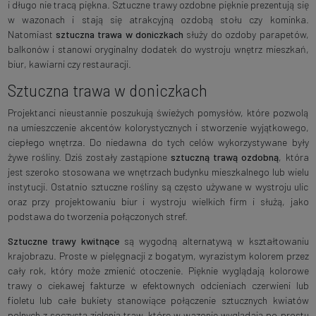
i długo nie tracą piękna. Sztuczne trawy ozdobne pięknie prezentują się
w wazonach i stają się atrakcyjną ozdobą stołu czy kominka.
Natomiast
sztuczna trawa w doniczkach
służy do ozdoby parapetów,
balkonów i stanowi oryginalny dodatek do wystroju wnętrz mieszkań,
biur, kawiarni czy restauracji.
Sztuczna trawa w doniczkach
Projektanci nieustannie poszukują świeżych pomysłów, które pozwolą
na umieszczenie akcentów kolorystycznych i stworzenie wyjątkowego,
ciepłego wnętrza. Do niedawna do tych celów wykorzystywane były
żywe rośliny. Dziś zostały zastąpione
sztuczną trawą ozdobną
, która
jest szeroko stosowana we wnętrzach budynku mieszkalnego lub wielu
instytucji. Ostatnio sztuczne rośliny są często używane w wystroju ulic
oraz przy projektowaniu biur i wystroju wielkich firm i służą, jako
podstawa do tworzenia połączonych stref.
Sztuczne trawy kwitnące
są wygodną alternatywą w kształtowaniu
krajobrazu. Proste w pielęgnacji z bogatym, wyrazistym kolorem przez
cały rok, który może zmienić otoczenie. Pięknie wyglądają kolorowe
trawy o ciekawej fakturze w efektownych odcieniach czerwieni lub
fioletu lub całe bukiety stanowiące połączenie sztucznych kwiatów
polnych z soczystą zielenią traw, które w wazonie wyglądają po prostu