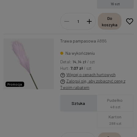
16 szt
Do
koszyka
Trawa pampasowa
A886
Na wykończeniu
Detal:
14,14 zł
/ szt
Hurt:
7,07 zł
/ szt
Więcej o cenach hurtowych
Zaloguj się, aby zobaczyć cenę z
Promocja
Twoim rabatem
Pudełko
Sztuka
48 szt
Karton
288 szt