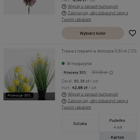
Więcej o cenach hurtowych
Zaloguj się, aby zobaczyć cenę z
Twoim rabatem
Wybierz kolor
Trawa z rzepami w doniczce 0,61 m
Z139
W magazynie
121,23 zł
Przecena 30%
Detal:
85,36 zł
/ szt
Hurt:
42,68 zł
/ szt
Więcej o cenach hurtowych
Promocja -30%
Zaloguj się, aby zobaczyć cenę z
Twoim rabatem
Pudełko
Sztuka
4 szt
Karton