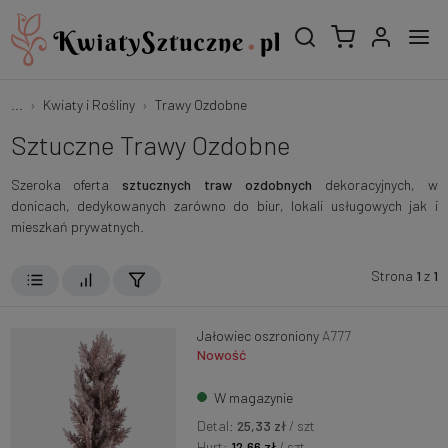
...
Kwiaty i Rośliny
Trawy Ozdobne
Sztuczne Trawy Ozdobne
Szeroka oferta
sztucznych traw ozdobnych
dekoracyjnych, w
donicach, dedykowanych zarówno do biur, lokali usługowych jak i
mieszkań prywatnych.
Strona
1
z
1
Jałowiec oszroniony
A777
Nowość
W magazynie
Detal:
25,33 zł
/ szt
Hurt:
12,66 zł
/ szt