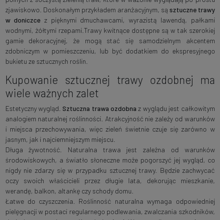
zjawiskowo. Doskonałym przykładem aranżacyjnym, są
sztuczne trawy
w doniczce
z pięknymi dmuchawcami, wyrazistą lawendą, pałkami
wodnymi, żółtymi rzepami.Trawy kwitnące dostępne są w tak szerokiej
gamie dekoracyjnej, że mogą stać się samodzielnym akcentem
zdobniczym w pomieszczeniu, lub być dodatkiem do ekspresyjnego
bukietu ze sztucznych roślin.
Kupowanie sztucznej trawy ozdobnej ma
wiele ważnych zalet
Estetyczny wygląd.
Sztuczna trawa ozdobna
z wyglądu jest całkowitym
analogiem naturalnej roślinności. Atrakcyjność nie zależy od warunków
i miejsca przechowywania, więc zieleń świetnie czuje się zarówno w
jasnym, jak i najciemniejszym miejscu.
Długa żywotność. Naturalna trawa jest zależna od warunków
środowiskowych, a światło słoneczne może pogorszyć jej wygląd, co
nigdy nie zdarzy się w przypadku sztucznej trawy. Będzie zachwycać
oczy swoich właścicieli przez długie lata, dekorując mieszkanie,
werandę, balkon, altankę czy schody domu.
Łatwe do czyszczenia. Roślinność naturalna wymaga odpowiedniej
pielęgnacji w postaci regularnego podlewania, zwalczania szkodników,