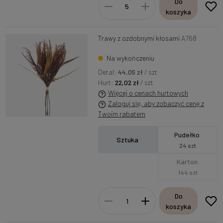
Do
koszyka
Trawy z ozdobnymi kłosami
A768
Na wykończeniu
Detal:
44,05 zł
/ szt
Hurt:
22,02 zł
/ szt
Więcej o cenach hurtowych
Zaloguj się, aby zobaczyć cenę z
Twoim rabatem
Pudełko
Sztuka
24 szt
Karton
144 szt
Do
koszyka