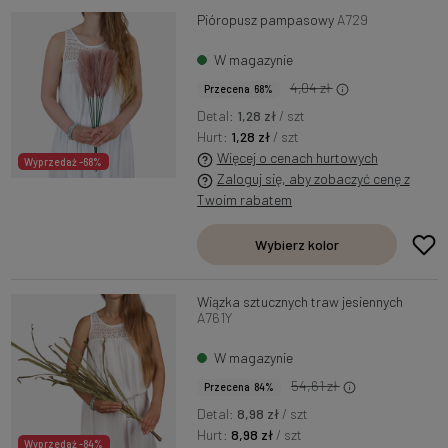
Pióropusz pampasowy
A729
W magazynie
4,04 zł
Przecena 68%
Detal:
1,28 zł
/ szt
Hurt:
1,28 zł
/ szt
Więcej o cenach hurtowych
Wyprzedaż -68%
Zaloguj się, aby zobaczyć cenę z
Twoim rabatem
Wybierz kolor
Wiązka sztucznych traw jesiennych
A761Y
W magazynie
54,61 zł
Przecena 84%
Detal:
8,98 zł
/ szt
Hurt:
8,98 zł
/ szt
Wyprzedaż -84%