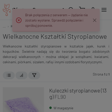
Brak połączenia z serwerem — żądanie nie
zostało wysłane. Sprawdź połączenie i
spróbuj ponownie.
...
Kształtki Styropianowe
Wielkanocne
Wielkanocne Kształtki Styropianowe
Wielkanocne kształtki styropianowe w kształcie jajek, kurek i
kogucików. Świetnie nadają się do tworzenia bogato zdobionych
dekoracji wielkanocnych - można oklejać je wstążkami, kwiatami,
cekinami, piórkami, sizalem, rafią i innymi ozdobami florystycznymi.
Strona
1
z
1
Kuleczki styropianowe (13
g)
FL90
W magazynie