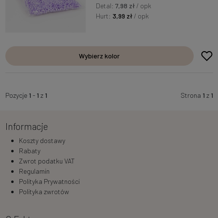
Detal:
7,98 zł
/ opk
Hurt:
3,99 zł
/ opk
Wybierz kolor
Pozycje
1
-
1
z
1
Strona
1
z
1
Informacje
Koszty dostawy
Rabaty
Zwrot podatku VAT
Regulamin
Polityka Prywatności
Polityka zwrotów