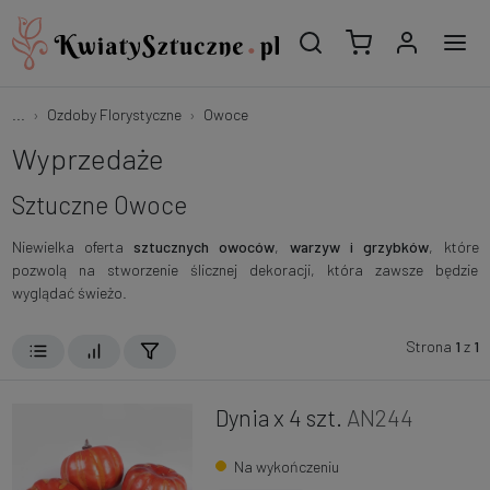
...
Ozdoby Florystyczne
Owoce
Wyprzedaże
Sztuczne Owoce
Niewielka oferta
sztucznych owoców
,
warzyw i grzybków
, które
pozwolą na stworzenie ślicznej dekoracji, która zawsze będzie
wyglądać świeżo.
Strona
1
z
1
Dynia x 4 szt.
AN244
Na wykończeniu