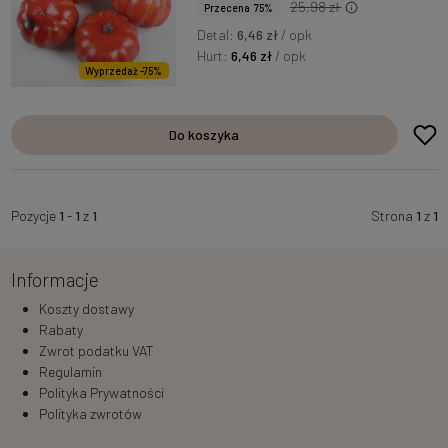
25,98 zł
Przecena 75%
Detal:
6,46 zł
/ opk
Hurt:
6,46 zł
/ opk
Wyprzedaż -75%
Do koszyka
Pozycje
1
-
1
z
1
Strona
1
z
1
Informacje
Koszty dostawy
Rabaty
Zwrot podatku VAT
Regulamin
Polityka Prywatności
Polityka zwrotów