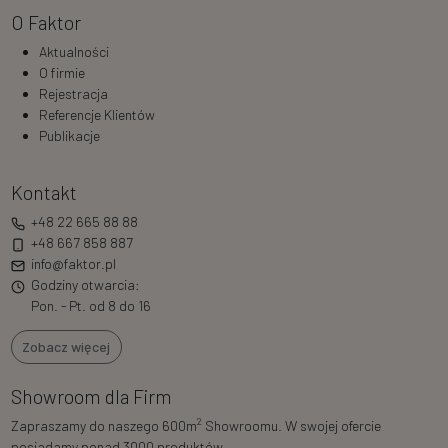
O Faktor
Aktualności
O firmie
Rejestracja
Referencje Klientów
Publikacje
Kontakt
+48 22 665 88 88
+48 667 858 887
info@faktor.pl
Godziny otwarcia:
Pon. - Pt. od 8 do 16
Zobacz więcej
Showroom dla Firm
2
Zapraszamy do naszego 600m
Showroomu. W swojej ofercie
posiadamy ponad 3000 produktów.