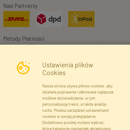
Nasi Partnerzy
Metody Płatności
Ustawienia plików
Cookies
Nasza strona używa plików cookies, aby
Newsletter
działała poprawnie i oferowała najlepsze
możliwe doświadczenie, w tym
Zapisz się
personalizację treści, a także analizę
ruchu. Możesz zarządzać ustawieniami
cookies w swojej przeglądarce.
Dane rejestrowe
Regulamin
Polityka Prywatności
Dodatkowo poniżej możesz wybrać,
Pomoc
Mapa serwisu
które kategorie ciasteczek akceptujesz.