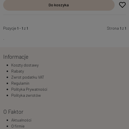
Do koszyka
Pozycje
1
-
1
z
1
Strona
1
z
1
.
Informacje
Koszty dostawy
Rabaty
Zwrot podatku VAT
Regulamin
Polityka Prywatności
Polityka zwrotów
O Faktor
Aktualności
O firmie