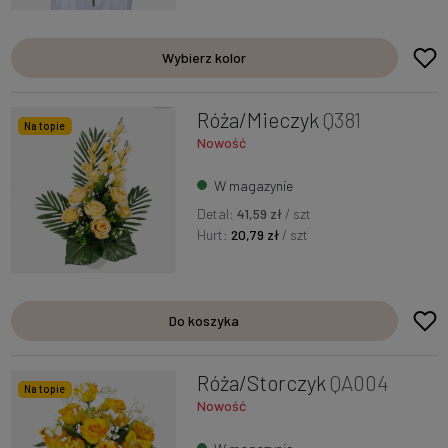
Wybierz kolor
Róża/Mieczyk
Q381
Na topie
Nowość
W magazynie
Detal:
41,59 zł
/ szt
Hurt:
20,79 zł
/ szt
Do koszyka
Róża/Storczyk
QA004
Na topie
Nowość