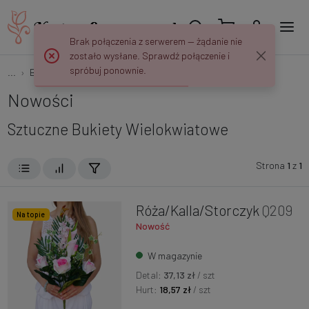
Brak połączenia z serwerem — żądanie nie
zostało wysłane. Sprawdź połączenie i
spróbuj ponownie.
...
Bukiety
Wielokwiatowe
Nowości
Sztuczne Bukiety Wielokwiatowe
Strona
1
z
1
Róża/Kalla/Storczyk
Q209
Na topie
Nowość
W magazynie
Detal:
37,13 zł
/ szt
Hurt:
18,57 zł
/ szt