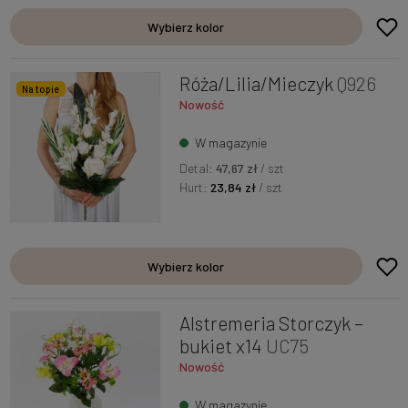
Wybierz kolor
Róża/Lilia/Mieczyk
Q926
Na topie
Nowość
W magazynie
Detal:
47,67 zł
/ szt
Hurt:
23,84 zł
/ szt
Wybierz kolor
Alstremeria Storczyk –
bukiet x14
UC75
Nowość
W magazynie