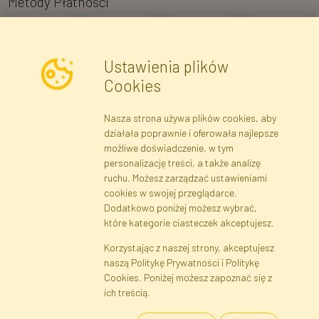
Metody Płatności
Ustawienia plików
Cookies
Nasza strona używa plików cookies, aby
Newsletter
działała poprawnie i oferowała najlepsze
możliwe doświadczenie, w tym
Zapisz się
personalizację treści, a także analizę
ruchu. Możesz zarządzać ustawieniami
cookies w swojej przeglądarce.
Dane rejestrowe
Regulamin
Polityka Prywatności
Dodatkowo poniżej możesz wybrać,
Pomoc
Mapa serwisu
które kategorie ciasteczek akceptujesz.
Korzystając z naszej strony, akceptujesz
naszą Politykę Prywatności i Politykę
Cookies
Cookies. Poniżej możesz zapoznać się z
Język
ich treścią.