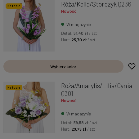
Róża/Kalla/Storczyk
Q236
Na topie
Nowość
W magazynie
Detal:
51,40 zł
/ szt
Hurt:
25,70 zł
/ szt
Wybierz kolor
Róża/Amarylis/Lilia/Cynia
Na topie
Q301
Nowość
W magazynie
Detal:
59,58 zł
/ szt
Hurt:
29,79 zł
/ szt