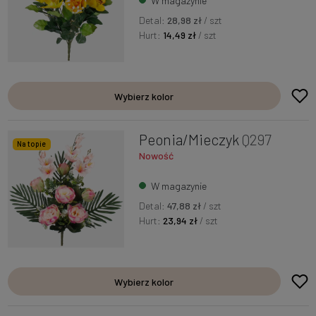
W magazynie
Detal:
28,98 zł
/ szt
Hurt:
14,49 zł
/ szt
Wybierz kolor
Peonia/Mieczyk
Q297
Na topie
Nowość
W magazynie
Detal:
47,88 zł
/ szt
Hurt:
23,94 zł
/ szt
Wybierz kolor