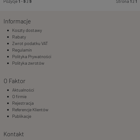
Pozycje
1
-
9
z
9
Strona
1
z
1
Informacje
Koszty dostawy
Rabaty
Zwrot podatku VAT
Regulamin
Polityka Prywatności
Polityka zwrotów
O Faktor
Aktualności
O firmie
Rejestracja
Referencje Klientów
Publikacje
Kontakt