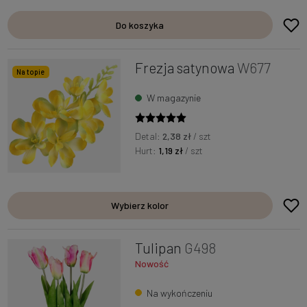
Do koszyka
Frezja satynowa
W677
Na topie
W magazynie
Detal:
2,38 zł
/ szt
Hurt:
1,19 zł
/ szt
Wybierz kolor
Tulipan
G498
Nowość
Na wykończeniu