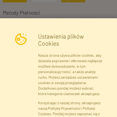
Metody Płatności
Ustawienia plików
Cookies
Nasza strona używa plików cookies, aby
Newsletter
działała poprawnie i oferowała najlepsze
możliwe doświadczenie, w tym
Zapisz się
personalizację treści, a także analizę
ruchu. Możesz zarządzać ustawieniami
cookies w swojej przeglądarce.
Dane rejestrowe
Regulamin
Polityka Prywatności
Dodatkowo poniżej możesz wybrać,
Pomoc
Mapa serwisu
które kategorie ciasteczek akceptujesz.
Korzystając z naszej strony, akceptujesz
naszą Politykę Prywatności i Politykę
Cookies
Cookies. Poniżej możesz zapoznać się z
Język