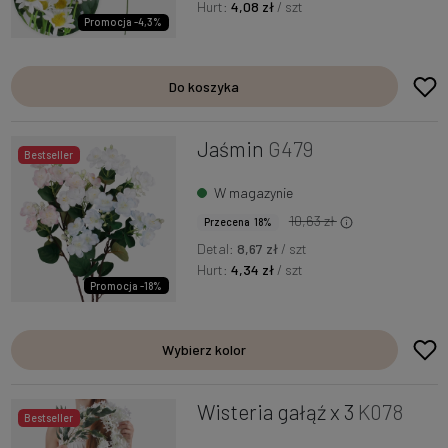
Hurt:
4,08 zł
/ szt
Promocja -4,3%
Do koszyka
Jaśmin
G479
Bestseller
W magazynie
10,63 zł
Przecena 18%
Detal:
8,67 zł
/ szt
Hurt:
4,34 zł
/ szt
Promocja -18%
Wybierz kolor
Wisteria gałąź x 3
K078
Bestseller