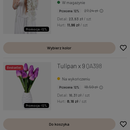
W magazynie
27,24 zł
Przecena 12%
Detal:
23,93 zł
/ szt
Hurt:
11,96 zł
/ szt
Promocja -12%
Wybierz kolor
Tulipan x 9
QA398
Bestseller
Na wykończeniu
18,59 zł
Przecena 12%
Detal:
16,31 zł
/ szt
Hurt:
8,16 zł
/ szt
Promocja -12%
Do koszyka