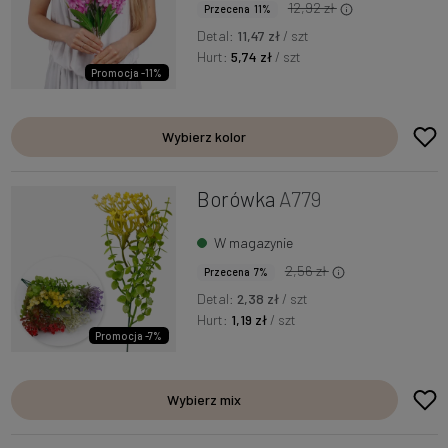
12,92 zł
Przecena 11%
Detal:
11,47 zł
/ szt
Hurt:
5,74 zł
/ szt
Promocja -11%
Wybierz kolor
Borówka
A779
W magazynie
2,56 zł
Przecena 7%
Detal:
2,38 zł
/ szt
Hurt:
1,19 zł
/ szt
Promocja -7%
Wybierz mix