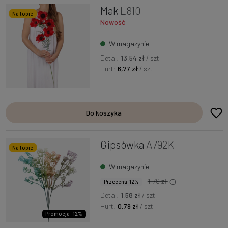
Mak
L810
Na topie
Nowość
W magazynie
Detal:
13,54 zł
/ szt
Hurt:
6,77 zł
/ szt
Do koszyka
Gipsówka
A792K
Na topie
W magazynie
1,79 zł
Przecena 12%
Detal:
1,58 zł
/ szt
Hurt:
0,79 zł
/ szt
Promocja -12%