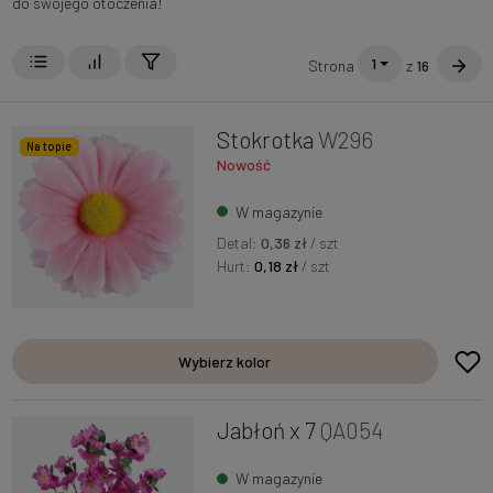
do swojego otoczenia!
1
Strona
z
16
Stokrotka
W296
Na topie
Nowość
W magazynie
Detal:
0,36 zł
/ szt
Hurt:
0,18 zł
/ szt
Wybierz kolor
Jabłoń x 7
QA054
W magazynie