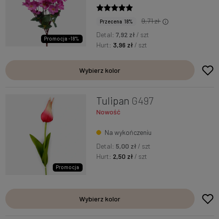
9,71 zł
Przecena 18%
Detal:
7,92 zł
/ szt
Promocja -18%
Hurt:
3,96 zł
/ szt
Wybierz kolor
Tulipan
G497
Nowość
Na wykończeniu
Detal:
5,00 zł
/ szt
Hurt:
2,50 zł
/ szt
Promocja
Wybierz kolor