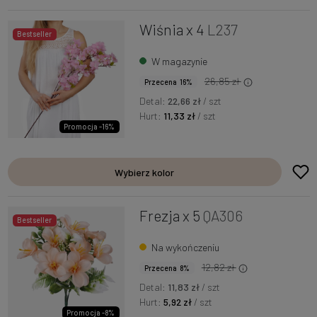
Wiśnia x 4
L237
Bestseller
W magazynie
26,85 zł
Przecena 16%
Detal:
22,66 zł
/ szt
Hurt:
11,33 zł
/ szt
Promocja -16%
Wybierz kolor
Frezja x 5
QA306
Bestseller
Na wykończeniu
12,82 zł
Przecena 8%
Detal:
11,83 zł
/ szt
Hurt:
5,92 zł
/ szt
Promocja -8%