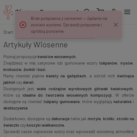
Brak połączenia z serwerem — żądanie nie
zostało wysłane. Sprawdź połączenie i
spróbuj ponownie.
Start
Sezony
Wiosna
Artykuły Wiosenne
Poznaj propozycje
kwiatów wiosennych
.
Znajdziesz w niej satynowe lub gumowane wzory
tulipanów
,
irysów
,
krokusów
,
żonkili
i
bazi
.
Mamy również piękne
kwiaty na gałązkach
, a wśród nich
kwitnąca
jabłoń
czy
dereń
.
Dostępnych jest
wiele rodzajów wyrobowych główek kwiatowych
,
które są
idealne do tworzenia wiosennych kompozycji
. W ofercie
dostępne są również
tulipany gumowane
, które wyglądają
naturalnie
i
ekskluzywnie
.
Dodatkowo, dostępne są
dekoracje
takie jak
motyle
,
króliki
,
stroiki
na
świeczki
czy
koszyki wielkanocne
.
Sprawdź nasze najnowsze wzory oraz wprowadź wiosenną atmosferę