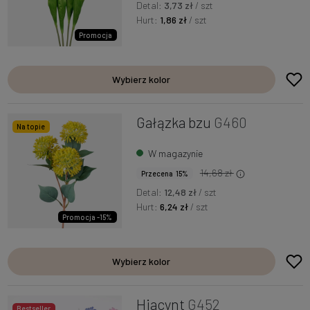
Detal:
3,73 zł
/ szt
Hurt:
1,86 zł
/ szt
Promocja
Wybierz kolor
Gałązka bzu
G460
Na topie
W magazynie
14,68 zł
Przecena 15%
Detal:
12,48 zł
/ szt
Hurt:
6,24 zł
/ szt
Promocja -15%
Wybierz kolor
Hiacynt
G452
Bestseller