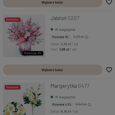
Wybierz kolor
Jabłoń
G207
Bestseller
W magazynie
2,23 zł
Przecena 6%
Detal:
2,10 zł
/ szt
Hurt:
1,05 zł
/ szt
Promocja -6%
Wybierz kolor
Margerytka
G477
Bestseller
W magazynie
8,52 zł
Przecena 4,3%
Detal:
8,16 zł
/ szt