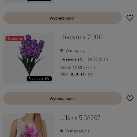
Wybierz kolor
Hiacynt x 7
Q010
Bestseller
W magazynie
24,06 zł
Przecena 9%
Detal:
21,83 zł
/ szt
Hurt:
10,91 zł
/ szt
Promocja -9%
Wybierz kolor
Lilak x 5
QA267
W magazynie