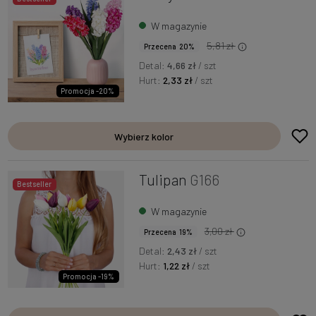
W magazynie
5,81 zł
Przecena 20%
Detal:
4,66 zł
/ szt
Hurt:
2,33 zł
/ szt
Promocja -20%
Wybierz kolor
Tulipan
G166
Bestseller
W magazynie
3,00 zł
Przecena 19%
Detal:
2,43 zł
/ szt
Hurt:
1,22 zł
/ szt
Promocja -19%