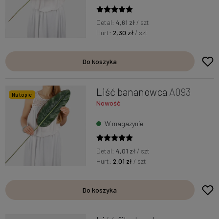
Detal:
4,61 zł
/ szt
Hurt:
2,30 zł
/ szt
Do koszyka
Liść bananowca
A093
Na topie
Nowość
W magazynie
Detal:
4,01 zł
/ szt
Hurt:
2,01 zł
/ szt
Do koszyka