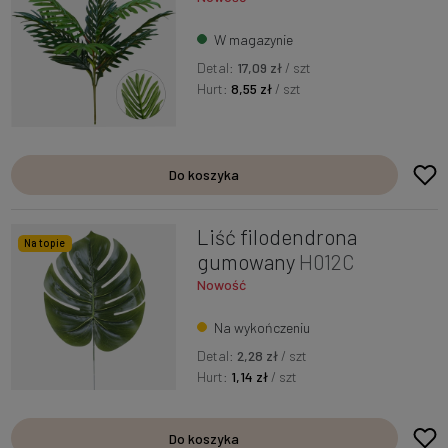
W magazynie
Detal:
17,09 zł
/ szt
Hurt:
8,55 zł
/ szt
Do koszyka
Liść filodendrona
Na topie
gumowany
H012C
Nowość
Na wykończeniu
Detal:
2,28 zł
/ szt
Hurt:
1,14 zł
/ szt
Do koszyka