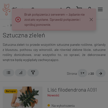
Brak połączenia z serwerem — żądanie nie
zostało wysłane. Sprawdź połączenie i
spróbuj ponownie.
...
Kwiaty i Rośliny
Zieleń
Sztuczna zieleń
Sztuczna zieleń to przede wszystkim sztuczne panele roślinne, girlandy
z bluszczu, pothosu czy winorośli, ale również zielone liście, sztuczne
rośliny doniczkowe, oraz wszystko to, co sprawi, że dekorowane
wnętrza będą wyglądały zachwycająco.
1
Strona
z
20
Liść filodendrona
A091
Na topie
Nowość
Na wykończeniu