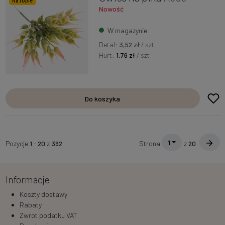
Na topie
Nowość
W magazynie
Detal:
3,52 zł
/ szt
Hurt:
1,76 zł
/ szt
Do koszyka
1
Pozycje
1
-
20
z
392
Strona
z
20
Informacje
Koszty dostawy
Rabaty
Zwrot podatku VAT