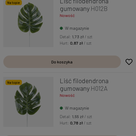
Liść filodendrona
Na topie
gumowany
H012B
Nowość
W magazynie
Detal:
1,73 zł
/ szt
Hurt:
0,87 zł
/ szt
Do koszyka
Liść filodendrona
Na topie
gumowany
H012A
Nowość
W magazynie
Detal:
1,55 zł
/ szt
Hurt:
0,78 zł
/ szt