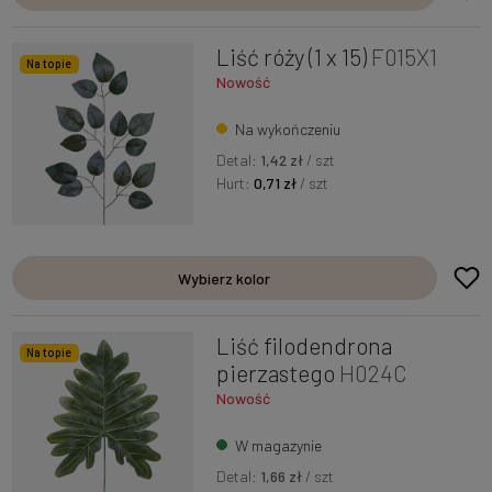
Liść róży (1 x 15)
F015X1
Na topie
Nowość
Na wykończeniu
Detal:
1,42 zł
/ szt
Hurt:
0,71 zł
/ szt
Wybierz kolor
Liść filodendrona
Na topie
pierzastego
H024C
Nowość
W magazynie
Detal:
1,66 zł
/ szt