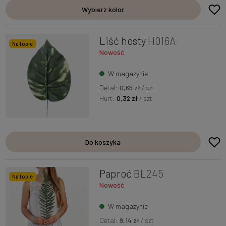
Wybierz kolor
Liść hosty
H016A
Na topie
Nowość
W magazynie
Detal:
0,65 zł
/ szt
Hurt:
0,32 zł
/ szt
Do koszyka
Paproć
BL245
Na topie
Nowość
W magazynie
Detal:
9,14 zł
/ szt