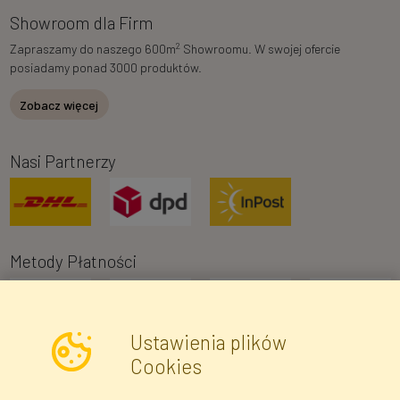
Showroom dla Firm
2
Zapraszamy do naszego 600m
Showroomu. W swojej ofercie
posiadamy ponad 3000 produktów.
Zobacz więcej
Nasi Partnerzy
Metody Płatności
Ustawienia plików
Cookies