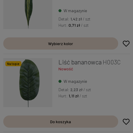
W magazynie
Detal:
1,42 zł
/ szt
Hurt:
0,71 zł
/ szt
Wybierz kolor
Liść bananowca
H003C
Na topie
Nowość
W magazynie
Detal:
2,23 zł
/ szt
Hurt:
1,11 zł
/ szt
Do koszyka