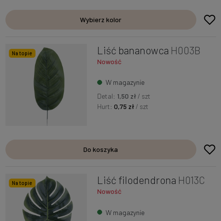
Wybierz kolor
Liść bananowca
H003B
Na topie
Nowość
W magazynie
Detal:
1,50 zł
/ szt
Hurt:
0,75 zł
/ szt
Do koszyka
Liść filodendrona
H013C
Na topie
Nowość
W magazynie