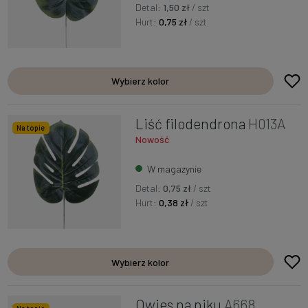
Detal:
1,50 zł
/ szt
Hurt:
0,75 zł
/ szt
Wybierz kolor
Liść filodendrona
H013A
Na topie
Nowość
W magazynie
Detal:
0,75 zł
/ szt
Hurt:
0,38 zł
/ szt
Wybierz kolor
Owies na piku
A668