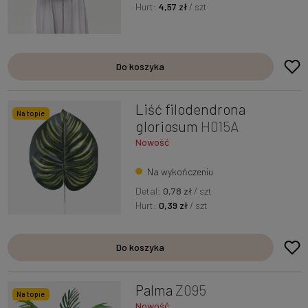
Hurt:
4,57 zł
/ szt
Do koszyka
Liść filodendrona
Na topie
gloriosum
H015A
Nowość
Na wykończeniu
Detal:
0,78 zł
/ szt
Hurt:
0,39 zł
/ szt
Do koszyka
Palma
Z095
Na topie
Nowość