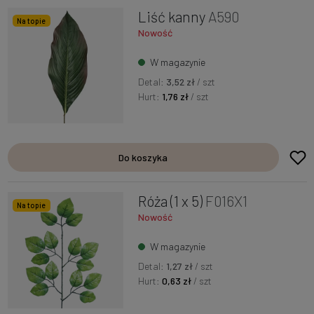
Liść kanny
A590
Na topie
Nowość
W magazynie
Detal:
3,52 zł
/ szt
Hurt:
1,76 zł
/ szt
Do koszyka
Róża (1 x 5)
F016X1
Na topie
Nowość
W magazynie
Detal:
1,27 zł
/ szt
Hurt:
0,63 zł
/ szt