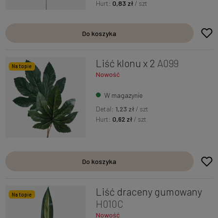
Hurt:
0,83 zł
/ szt
Do koszyka
Liść klonu x 2
A099
Na topie
Nowość
W magazynie
Detal:
1,23 zł
/ szt
Hurt:
0,62 zł
/ szt
Do koszyka
Liść draceny gumowany
Na topie
H010C
Nowość