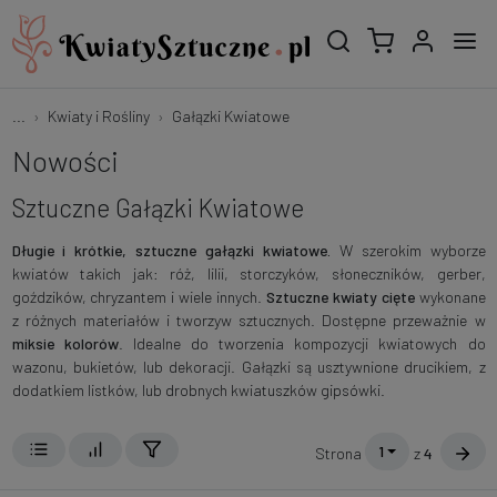
...
Kwiaty i Rośliny
Gałązki Kwiatowe
Nowości
Sztuczne Gałązki Kwiatowe
Długie i krótkie, sztuczne gałązki kwiatowe.
W szerokim wyborze
kwiatów takich jak: róż, lilii, storczyków, słoneczników, gerber,
goździków, chryzantem i wiele innych.
Sztuczne kwiaty cięte
wykonane
z różnych materiałów i tworzyw sztucznych. Dostępne przeważnie w
miksie kolorów
. Idealne do tworzenia kompozycji kwiatowych do
wazonu, bukietów, lub dekoracji. Gałązki są usztywnione drucikiem, z
dodatkiem listków, lub drobnych kwiatuszków gipsówki.
1
Strona
z
4