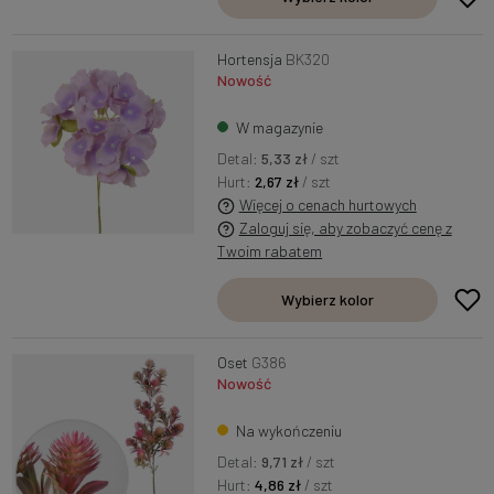
Hortensja
BK320
Nowość
W magazynie
Detal:
5,33 zł
/ szt
Hurt:
2,67 zł
/ szt
Więcej o cenach hurtowych
Zaloguj się, aby zobaczyć cenę z
Twoim rabatem
Wybierz kolor
Oset
G386
Nowość
Na wykończeniu
Detal:
9,71 zł
/ szt
Hurt:
4,86 zł
/ szt