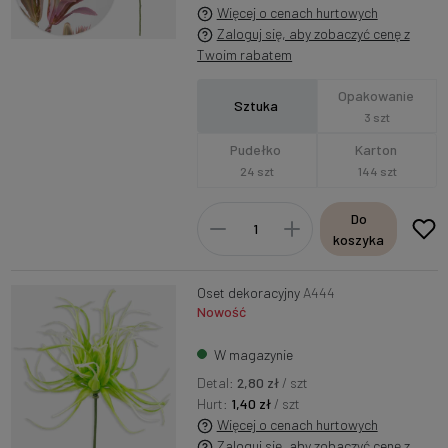
Więcej o cenach hurtowych
Zaloguj się, aby zobaczyć cenę z
Twoim rabatem
Opakowanie
Sztuka
3 szt
Pudełko
Karton
24 szt
144 szt
Do
koszyka
Oset dekoracyjny
A444
Nowość
W magazynie
Detal:
2,80 zł
/ szt
Hurt:
1,40 zł
/ szt
Więcej o cenach hurtowych
Zaloguj się, aby zobaczyć cenę z