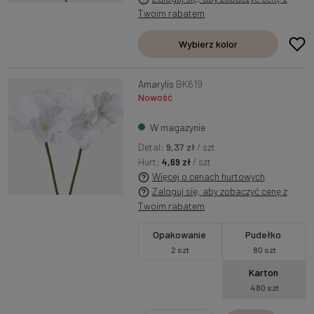
Twoim rabatem
Wybierz kolor
Amarylis
BK619
Nowość
W magazynie
Detal:
9,37 zł
/ szt
Hurt:
4,69 zł
/ szt
Więcej o cenach hurtowych
Zaloguj się, aby zobaczyć cenę z
Twoim rabatem
Opakowanie
Pudełko
2 szt
80 szt
Karton
480 szt