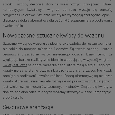
stroiki i ozdoby dekorują stoły na wielu różnych przyjęciach. Dzięki
kompozycjom kwiatowym wnętrze od razu wydaje się bardziej
przyjemne i kolorowe. Sztuczne kwiaty nie wymagają szczególnej opieki,
dlatego są dobrą alternatywą dla osób, które zapominają o podlewaniu
swoich roślin.
Nowoczesne sztuczne kwiaty do wazonu
Sztuczne kwiaty do wazonu są idealne jako ozdoba do restauracji, biur,
ale także do naszych mieszkań i domów. Są trwałą ozdobą, która z
pewnością przyciągnie wzrok niejednego gościa. Dzięki temu, że
wyglądają bardzo realistycznie idealnie wpasują się w wystrój wnętrza.
Kwiaty sztuczne
są dobre także dla osób, które mają alergie. Tego typu
kwiaty nie są w stanie uczulić i bardzo łatwo się je czyści. Nie każdy
pamięta o podlewaniu swoich roślinek. Dobrą alternatywą są sztuczne
kwiaty, które wizualnie niewiele różnią się od prawdziwych. Dostępnych
jest wiele różnych rodzajów sztucznych kwiatów. Znajdą się kwiaty w
doniczkach albo takie, z których możemy stworzyć własne kompozycje i
zrobić stroik.
Sezonowe aranżacje
Stroiki mogą być wykonane z wielu różnego rodzaju kwiatów