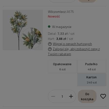
Wilczomlecz
A675
Nowość
W magazynie
Detal:
7,33 zł
/ szt
Hurt:
3,66 zł
/ szt
Więcej o cenach hurtowych
Zaloguj się, aby zobaczyć cenę z
Twoim rabatem
Opakowanie
Pudełko
6 szt
48 szt
Karton
240 szt
Do
koszyka