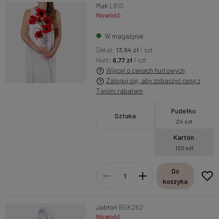
Mak
L810
Nowość
W magazynie
Detal:
13,54 zł
/ szt
Hurt:
6,77 zł
/ szt
Więcej o cenach hurtowych
Zaloguj się, aby zobaczyć cenę z
Twoim rabatem
Pudełko
Sztuka
24 szt
Karton
120 szt
Do
koszyka
Jabłoń
BGK262
Nowość