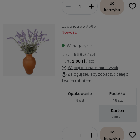
Do
koszyka
Lawenda x 3
A665
Nowość
W magazynie
Detal:
5,59 zł
/ szt
Hurt:
2,80 zł
/ szt
Więcej o cenach hurtowych
Zaloguj się, aby zobaczyć cenę z
Twoim rabatem
Opakowanie
Pudełko
6 szt
48 szt
Karton
288 szt
Do
koszyka