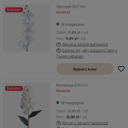
Storczyk
BK218N
Bestseller
Nowość
W magazynie
Detal:
11,89 zł
/ szt
Hurt:
5,94 zł
/ szt
Więcej o cenach hurtowych
Zaloguj się, aby zobaczyć cenę z
Twoim rabatem
Wybierz kolor
Hortensja
BGK345
Bestseller
Nowość
W magazynie
Detal:
21,91 zł
/ szt
Hurt:
10,95 zł
/ szt
Więcej o cenach hurtowych