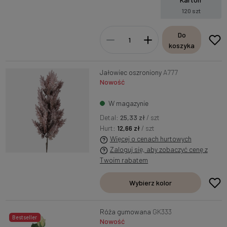
120 szt
Do
koszyka
Jałowiec oszroniony
A777
Nowość
W magazynie
Detal:
25,33 zł
/ szt
Hurt:
12,66 zł
/ szt
Więcej o cenach hurtowych
Zaloguj się, aby zobaczyć cenę z
Twoim rabatem
Wybierz kolor
Róża gumowana
GK333
Bestseller
Nowość