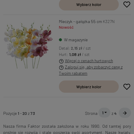
Wybierz kolor
Mieczyk - gałązka 55 cm
K327N
Nowość
W magazynie
Detal:
2,15 zł
/ szt
Hurt:
1,08 zł
/ szt
Więcej o cenach hurtowych
Zaloguj się, aby zobaczyć cenę z
Twoim rabatem
Wybierz kolor
1
Pozycje
1
-
20
z
73
Strona
z
4
Nasza firma Faktor została założona w roku 1990. Od tamtej pory
prężnie się rozwija i stale poszerza swój asortyment. Nasze kwiaty,