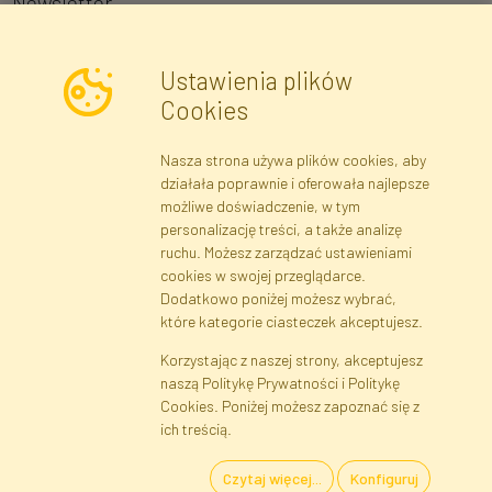
Newsletter
Ustawienia plików
Wyrażam zgodę na przetwarzanie moich danych osobowych w celu
Cookies
otrzymywania informacji marketingowych i ofert handlowych za
pośrednictwem poczty elektronicznej przez Faktor Polska sp. z.
Nasza strona używa plików cookies, aby
o.o.. Poinformowano mnie o prawie wglądu do treści moich danych
działała poprawnie i oferowała najlepsze
osobowych oraz ich poprawiania, a także iż podanie danych jest
możliwe doświadczenie, w tym
dobrowolne.
*
personalizację treści, a także analizę
ruchu. Możesz zarządzać ustawieniami
cookies w swojej przeglądarce.
Dane rejestrowe
Regulamin
Polityka Prywatności
Dodatkowo poniżej możesz wybrać,
Pomoc
Mapa serwisu
które kategorie ciasteczek akceptujesz.
Korzystając z naszej strony, akceptujesz
naszą Politykę Prywatności i Politykę
Cookies
Cookies. Poniżej możesz zapoznać się z
Język
ich treścią.
Czytaj więcej...
Konfiguruj