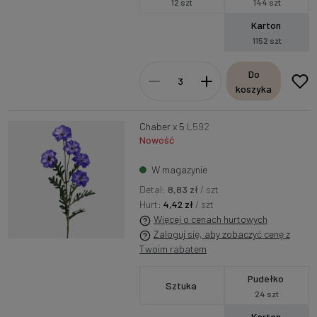
12 szt
144 szt
Karton
1152 szt
Do
koszyka
Chaber x 5
L592
Nowość
W magazynie
Detal:
8,83 zł
/ szt
Hurt:
4,42 zł
/ szt
Więcej o cenach hurtowych
Zaloguj się, aby zobaczyć cenę z
Twoim rabatem
Pudełko
Sztuka
24 szt
Karton