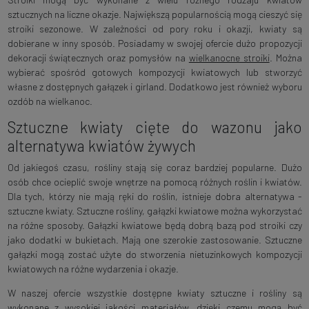
sztucznych na liczne okazje. Największą popularnością mogą cieszyć się
stroiki sezonowe. W zależności od pory roku i okazji, kwiaty są
dobierane w inny sposób. Posiadamy w swojej ofercie dużo propozycji
dekoracji świątecznych oraz pomysłów na
wielkanocne stroiki
. Można
wybierać spośród gotowych kompozycji kwiatowych lub stworzyć
własne z dostępnych gałązek i girland. Dodatkowo jest również wyboru
ozdób na wielkanoc.
Sztuczne kwiaty cięte do wazonu jako
alternatywa kwiatów żywych
Od jakiegoś czasu, rośliny stają się coraz bardziej popularne. Dużo
osób chce ocieplić swoje wnętrze na pomocą różnych roślin i kwiatów.
Dla tych, którzy nie mają ręki do roślin, istnieje dobra alternatywa -
sztuczne kwiaty. Sztuczne rośliny, gałązki kwiatowe można wykorzystać
na różne sposoby. Gałązki kwiatowe będą dobrą bazą pod stroiki czy
jako dodatki w bukietach. Mają one szerokie zastosowanie. Sztuczne
gałązki mogą zostać użyte do stworzenia nietuzinkowych kompozycji
kwiatowych na różne wydarzenia i okazje.
W naszej ofercie wszystkie dostępne kwiaty sztuczne i rośliny są
wykonane z wysokiej jakości materiałów, dzięki czemu mogą być