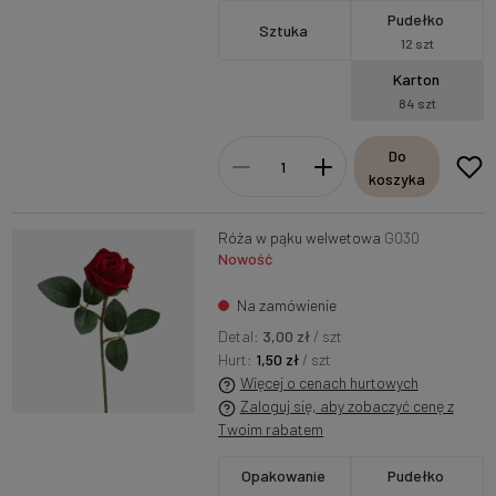
Pudełko
Sztuka
12 szt
Karton
84 szt
Do
koszyka
Róża w pąku welwetowa
G030
Nowość
Na zamówienie
Detal:
3,00 zł
/ szt
Hurt:
1,50 zł
/ szt
Więcej o cenach hurtowych
Zaloguj się, aby zobaczyć cenę z
Twoim rabatem
Opakowanie
Pudełko