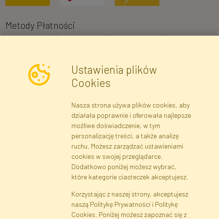
Metody Płatności
Ustawienia plików
Cookies
Nasza strona używa plików cookies, aby
Newsletter
działała poprawnie i oferowała najlepsze
możliwe doświadczenie, w tym
Zapisz się
personalizację treści, a także analizę
ruchu. Możesz zarządzać ustawieniami
cookies w swojej przeglądarce.
Dane rejestrowe
Regulamin
Polityka Prywatności
Dodatkowo poniżej możesz wybrać,
Pomoc
Mapa serwisu
które kategorie ciasteczek akceptujesz.
Korzystając z naszej strony, akceptujesz
naszą Politykę Prywatności i Politykę
Cookies
Cookies. Poniżej możesz zapoznać się z
Język