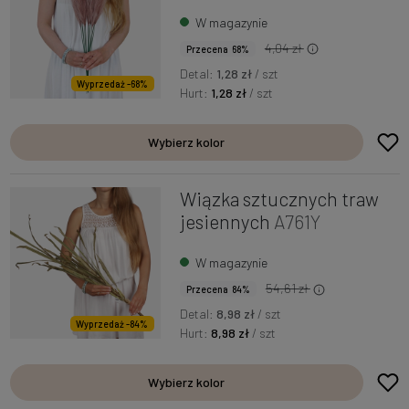
W magazynie
4,04 zł
Przecena 68%
Detal:
1,28 zł
/ szt
Wyprzedaż -68%
Hurt:
1,28 zł
/ szt
Wybierz kolor
Wiązka sztucznych traw
jesiennych
A761Y
W magazynie
54,61 zł
Przecena 84%
Detal:
8,98 zł
/ szt
Wyprzedaż -84%
Hurt:
8,98 zł
/ szt
Wybierz kolor