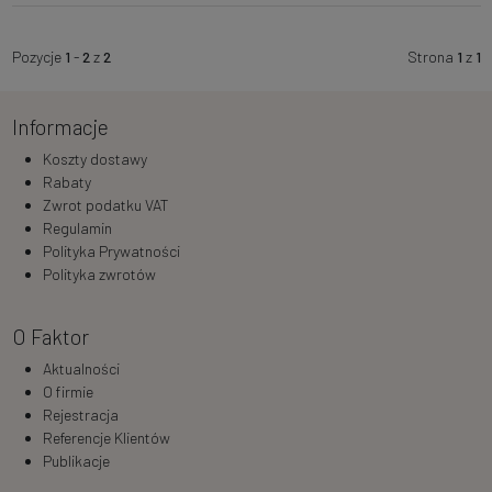
Pozycje
1
-
2
z
2
Strona
1
z
1
Informacje
Koszty dostawy
Rabaty
Zwrot podatku VAT
Regulamin
Polityka Prywatności
Polityka zwrotów
O Faktor
Aktualności
O firmie
Rejestracja
Referencje Klientów
Publikacje