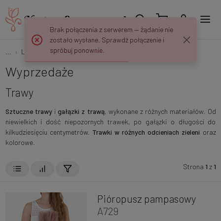
Brak połączenia z serwerem — żądanie nie
zostało wysłane. Sprawdź połączenie i
spróbuj ponownie.
...
Liście i Gałązki
Trawy
Wyprzedaże
Trawy
Sztuczne trawy
i
gałązki z trawą
, wykonane z różnych materiałów. Od
niewielkich i dość niepozornych trawek, po gałązki o długości do
kilkudziesięciu centymetrów.
Trawki w różnych odcieniach zieleni
oraz
kolorowe.
Strona
1
z
1
Pióropusz pampasowy
A729