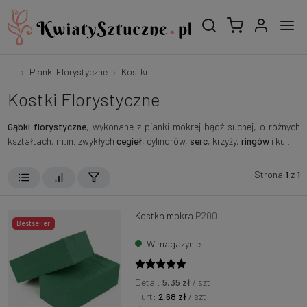
...
Pianki Florystyczne
Kostki
Kostki Florystyczne
Gąbki florystyczne
, wykonane z pianki mokrej bądź suchej, o różnych
kształtach, m.in. zwykłych
cegieł
, cylindrów,
serc
, krzyży,
ringów
i kul.
Strona
1
z
1
Kostka mokra
P200
Bestseller
W magazynie
Detal:
5,35 zł
/ szt
Hurt:
2,68 zł
/ szt