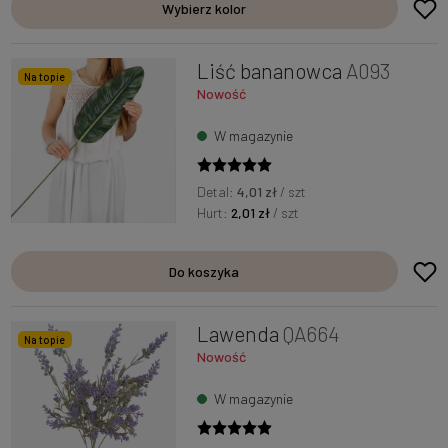
Wybierz kolor
Liść bananowca
A093
Na topie
Nowość
W magazynie
Detal:
4,01 zł
/ szt
Hurt:
2,01 zł
/ szt
Do koszyka
Lawenda
QA664
Na topie
Nowość
W magazynie