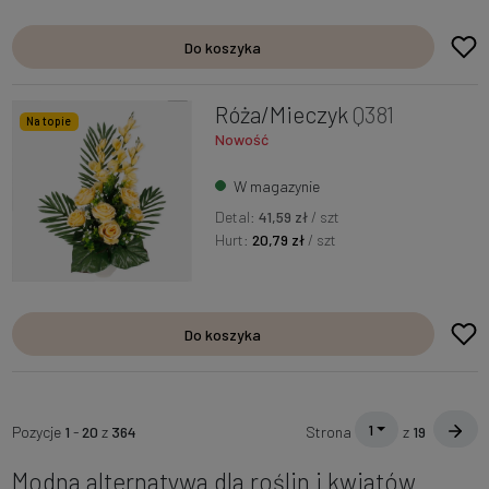
Do koszyka
Róża/Mieczyk
Q381
Na topie
Nowość
W magazynie
Detal:
41,59 zł
/ szt
Hurt:
20,79 zł
/ szt
Do koszyka
1
Pozycje
1
-
20
z
364
Strona
z
19
Modna alternatywa dla roślin i kwiatów