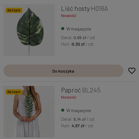
Liść hosty
H016A
Na topie
Nowość
W magazynie
Detal:
0,65 zł
/ szt
Hurt:
0,32 zł
/ szt
Do koszyka
Paproć
BL245
Na topie
Nowość
W magazynie
Detal:
9,14 zł
/ szt
Hurt:
4,57 zł
/ szt