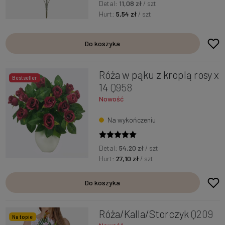
Detal:
11,08 zł
/ szt
Hurt:
5,54 zł
/ szt
Do koszyka
Róża w pąku z kroplą rosy x
Bestseller
14
Q958
Nowość
Na wykończeniu
Detal:
54,20 zł
/ szt
Hurt:
27,10 zł
/ szt
Do koszyka
Róża/Kalla/Storczyk
Q209
Na topie