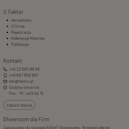
O Faktor
Aktualności
O firmie
Rejestracja
Referencje Klientów
Publikacje
Kontakt
+48 22 665 88 88
+48 667 858 887
info@faktor.pl
Godziny otwarcia:
Pon. - Pt. od 8 do 16
Zobacz więcej
Showroom dla Firm
2
Zapraszamy do naszego 600m
Showroomu. W swojej ofercie