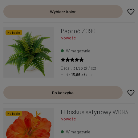
Wybierz kolor
Paproć
Z090
Na topie
Nowość
W magazynie
Detal:
31,93 zł
/ szt
Hurt:
15,96 zł
/ szt
Do koszyka
Hibiskus satynowy
W093
Na topie
Nowość
W magazynie