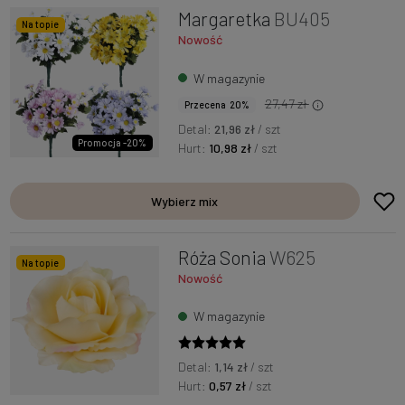
Margaretka
BU405
Na topie
Nowość
W magazynie
27,47 zł
Przecena 20%
Detal:
21,96 zł
/ szt
Promocja -20%
Hurt:
10,98 zł
/ szt
Wybierz mix
Róża Sonia
W625
Na topie
Nowość
W magazynie
Detal:
1,14 zł
/ szt
Hurt:
0,57 zł
/ szt