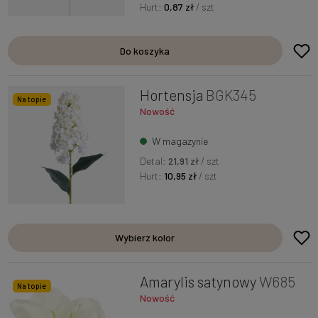
Hurt:
0,87 zł
/ szt
Do koszyka
Hortensja
BGK345
Na topie
Nowość
W magazynie
Detal:
21,91 zł
/ szt
Hurt:
10,95 zł
/ szt
Wybierz kolor
Amarylis satynowy
W685
Na topie
Nowość