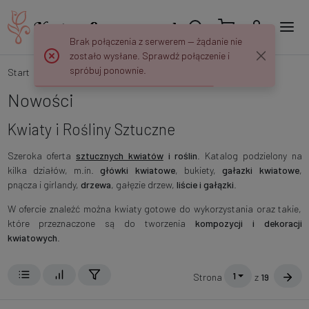
Brak połączenia z serwerem — żądanie nie
zostało wysłane. Sprawdź połączenie i
spróbuj ponownie.
Start
Nowości
Kwiaty i Rośliny
Nowości
Kwiaty i Rośliny Sztuczne
Szeroka oferta
sztucznych kwiatów
i roślin
. Katalog podzielony na
kilka działów, m.in.
główki kwiatowe
, bukiety,
gałazki kwiatowe
,
pnącza i girlandy,
drzewa
, gałęzie drzew,
liście i gałązki
.
W ofercie znaleźć można kwiaty gotowe do wykorzystania oraz takie,
które przeznaczone są do tworzenia
kompozycji i dekoracji
kwiatowych
.
1
Strona
z
19