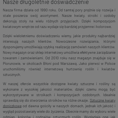
Nasze długoletnie doświadczenie
Nasza firma działa od 1990 roku. Od tamtej pory prężnie się rozwija i
stale poszerza swój asortyment. Nasze kwiaty, stroiki i ozdoby
dekorują stoły na wielu różnych przyjęciach. Dzięki kompozycjom
kwiatowym wnętrze od razu wydaje się bardziej przyjemne i kolorowe.
Dzięki wieloletniemu doświadczeniu wiemy, jakie produkty najbardziej
interesują naszych klientów. Nowoczesne rozwiązania, którymi
dysponujemy umożliwiają szybką realizację zamówień naszych klientów.
Nowy magazyn oraz sklep internetowy umożliwia efektywne zarządzanie
towarem i zamówieniami. Od 2010 roku nasz magazyn znajduje się w
Piorunowie, w okolicach Błoni pod Warszawą. Jako pierwsi w Polsce
uruchomiliśmy również internetową hurtownię roślin i kwiatów
sztucznych.
W naszej ofercie wszystkie dostępne kwiaty sztuczne i rośliny są
wykonane z wysokiej jakości materiałów, dzięki czemu mogą być
wykorzystywane w stroikach i kompozycjach ozdobnych. Idealnie
sprawdzą się do stworzenia stroików na różne okazje.
Sztuczne kwiaty
doniczkowe
od dawna gościły w naszych domach, jednak ich jakość i
wygląd pozostawiały wiele do życzenia. Obecnie mamy do wyboru wiele
odmian, kolorów i rodzajów
sztucznych roślin
. Wyglądają one jak