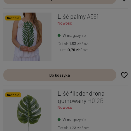
Liść palmy
A591
Na topie
Nowość
W magazynie
Detal:
1,53 zł
/ szt
Hurt:
0,76 zł
/ szt
Do koszyka
Liść filodendrona
Na topie
gumowany
H012B
Nowość
W magazynie
Detal:
1,73 zł
/ szt