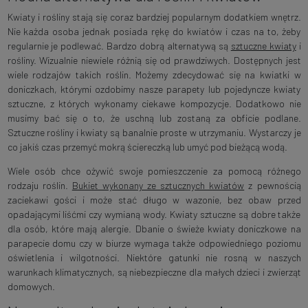
Kwiaty i rośliny stają się coraz bardziej popularnym dodatkiem wnętrz.
Nie każda osoba jednak posiada rękę do kwiatów i czas na to, żeby
regularnie je podlewać. Bardzo dobrą alternatywą są
sztuczne kwiaty
i
rośliny. Wizualnie niewiele różnią się od prawdziwych. Dostępnych jest
wiele rodzajów takich roślin. Możemy zdecydować się na kwiatki w
doniczkach, którymi ozdobimy nasze parapety lub pojedyncze kwiaty
sztuczne, z których wykonamy ciekawe kompozycje. Dodatkowo nie
musimy bać się o to, że uschną lub zostaną za obficie podlane.
Sztuczne rośliny i kwiaty są banalnie proste w utrzymaniu. Wystarczy je
co jakiś czas przemyć mokrą ściereczką lub umyć pod bieżącą wodą.
Wiele osób chce ożywić swoje pomieszczenie za pomocą różnego
rodzaju roślin.
Bukiet wykonany ze sztucznych kwiatów
z pewnością
zaciekawi gości i może stać długo w wazonie, bez obaw przed
opadającymi liśćmi czy wymianą wody. Kwiaty sztuczne są dobre także
dla osób, które mają alergie. Dbanie o świeże kwiaty doniczkowe na
parapecie domu czy w biurze wymaga także odpowiedniego poziomu
oświetlenia i wilgotności. Niektóre gatunki nie rosną w naszych
warunkach klimatycznych, są niebezpieczne dla małych dzieci i zwierząt
domowych.