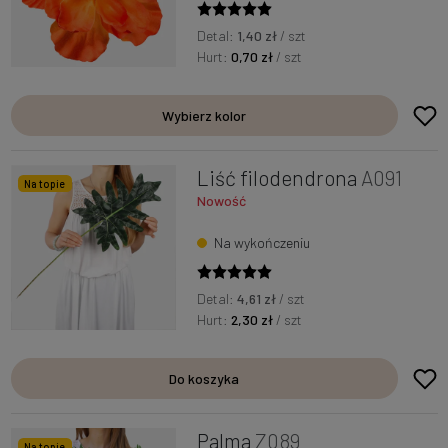
Detal:
1,40 zł
/ szt
Hurt:
0,70 zł
/ szt
Wybierz kolor
Liść filodendrona
A091
Na topie
Nowość
Na wykończeniu
Detal:
4,61 zł
/ szt
Hurt:
2,30 zł
/ szt
Do koszyka
Palma
Z089
Na topie