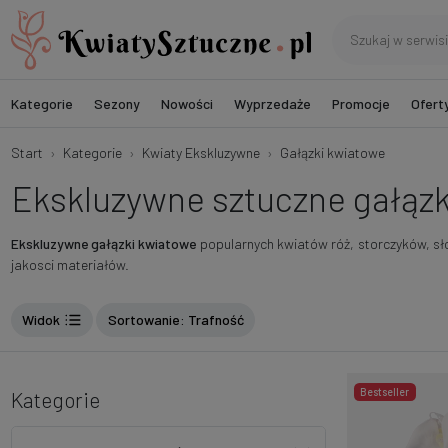
Kategorie
Sezony
Nowości
Wyprzedaże
Promocje
Ofert
Start
Kategorie
Kwiaty Ekskluzywne
Gałązki kwiatowe
Ekskluzywne sztuczne gałązk
Ekskluzywne gałązki kwiatowe
popularnych kwiatów róż, storczyków, słon
jakosci materiałów.
Widok
Sortowanie
: Trafność
Bestseller
Kategorie