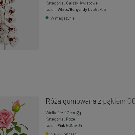
Kategoria:
Gałązki kwiatowe
Kolor:
White/Burgundy
L768L-05
W magazynie
Róża gumowana z pąkiem
G
Wielkość: 47 cm
Kategoria:
Róże
Kolor:
Pink
G086-04
Na wykończeniu