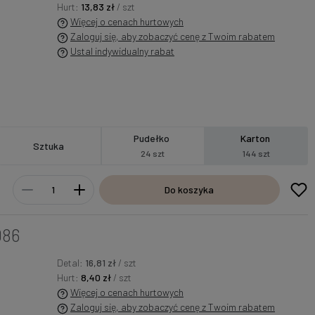
Hurt:
13,83 zł
/ szt
Więcej o cenach hurtowych
Zaloguj się, aby zobaczyć cenę z Twoim rabatem
Ustal indywidualny rabat
Pudełko
Karton
Sztuka
24 szt
144 szt
Do koszyka
086
Detal:
16,81 zł
/ szt
Hurt:
8,40 zł
/ szt
Więcej o cenach hurtowych
Zaloguj się, aby zobaczyć cenę z Twoim rabatem