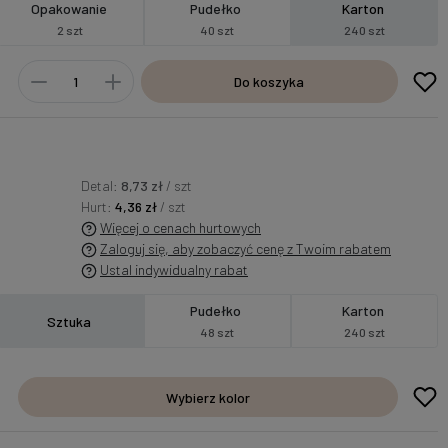
Opakowanie
Pudełko
Karton
2 szt
40 szt
240 szt
Do koszyka
Detal:
8,73 zł
/ szt
Hurt:
4,36 zł
/ szt
Więcej o cenach hurtowych
Zaloguj się, aby zobaczyć cenę z Twoim rabatem
Ustal indywidualny rabat
Pudełko
Karton
Sztuka
48 szt
240 szt
Wybierz kolor