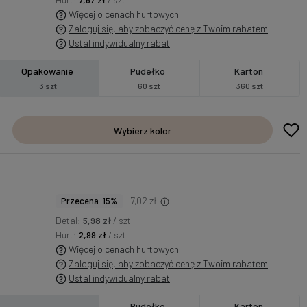
Więcej o cenach hurtowych
Zaloguj się, aby zobaczyć cenę z Twoim rabatem
Ustal indywidualny rabat
Opakowanie
Pudełko
Karton
3 szt
60 szt
360 szt
Wybierz kolor
7,02 zł
Przecena 15%
Detal:
5,98 zł
/ szt
Hurt:
2,99 zł
/ szt
Więcej o cenach hurtowych
Zaloguj się, aby zobaczyć cenę z Twoim rabatem
Ustal indywidualny rabat
Pudełko
Karton