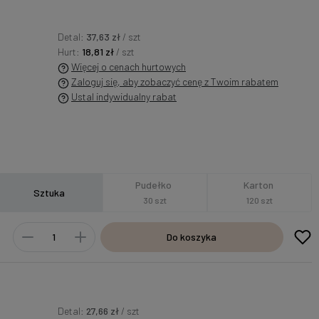
Detal:
37,63 zł
/ szt
Hurt:
18,81 zł
/ szt
Więcej o cenach hurtowych
Zaloguj się, aby zobaczyć cenę z Twoim rabatem
Ustal indywidualny rabat
Pudełko
Karton
Sztuka
30 szt
120 szt
Do koszyka
Detal:
27,66 zł
/ szt