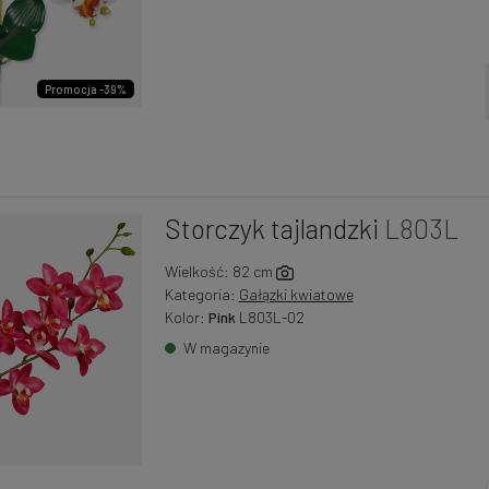
Promocja -39%
Storczyk tajlandzki
L803L
Wielkość: 82 cm
Kategoria:
Gałązki kwiatowe
Kolor:
Pink
L803L-02
W magazynie