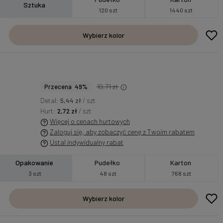
Sztuka
120 szt
1440 szt
Wybierz kolor
10,71 zł
Przecena 49%
Detal:
5,44 zł
/ szt
Hurt:
2,72 zł
/ szt
Więcej o cenach hurtowych
Zaloguj się, aby zobaczyć cenę z Twoim rabatem
Ustal indywidualny rabat
Opakowanie
Pudełko
Karton
3 szt
48 szt
768 szt
Wybierz kolor