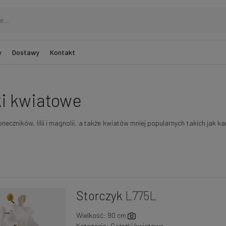
y
Dostawy
Kontakt
i kwiatowe
eczników, lilii i magnolii, a także kwiatów mniej popularnych takich jak 
Storczyk
L775L
Wielkość: 90 cm
Kategoria:
Gałązki kwiatowe