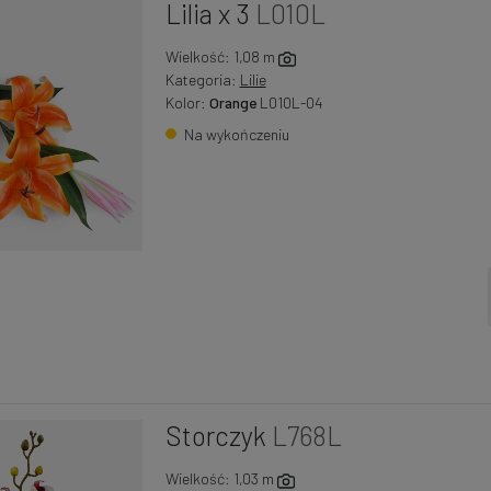
Lilia x 3
L010L
Wielkość: 1,08 m
Kategoria:
Lilie
Kolor:
Orange
L010L-04
Na wykończeniu
Storczyk
L768L
Wielkość: 1,03 m