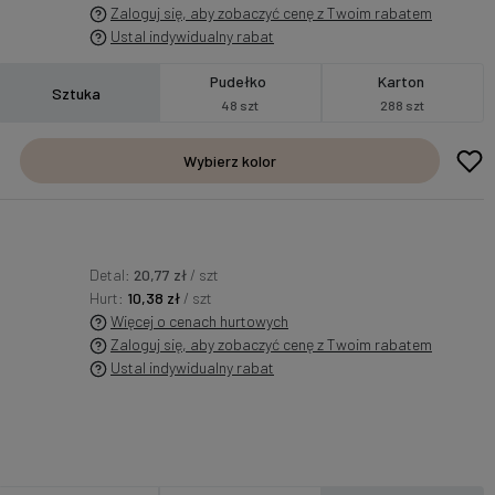
Zaloguj się, aby zobaczyć cenę z Twoim rabatem
Ustal indywidualny rabat
Pudełko
Karton
Sztuka
48 szt
288 szt
Wybierz kolor
Detal:
20,77 zł
/ szt
Hurt:
10,38 zł
/ szt
Więcej o cenach hurtowych
Zaloguj się, aby zobaczyć cenę z Twoim rabatem
Ustal indywidualny rabat