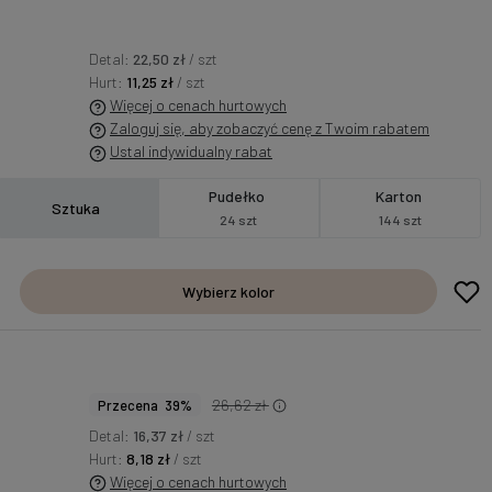
Detal:
22,50 zł
/ szt
Hurt:
11,25 zł
/ szt
Więcej o cenach hurtowych
Zaloguj się, aby zobaczyć cenę z Twoim rabatem
Ustal indywidualny rabat
Pudełko
Karton
Sztuka
24 szt
144 szt
Wybierz kolor
26,62 zł
Przecena 39%
Detal:
16,37 zł
/ szt
Hurt:
8,18 zł
/ szt
Więcej o cenach hurtowych