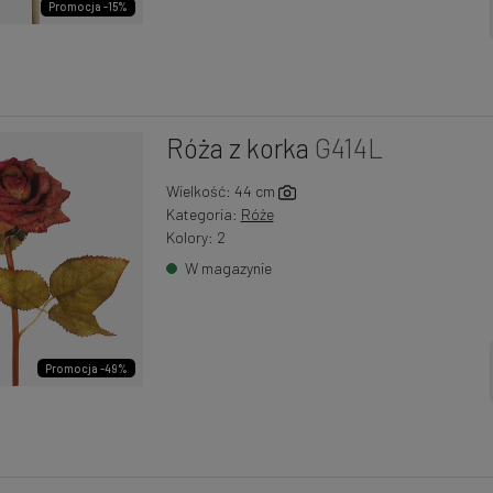
Promocja -15%
Róża z korka
G414L
Wielkość: 44 cm
Kategoria:
Róże
Kolory: 2
W magazynie
Promocja -49%