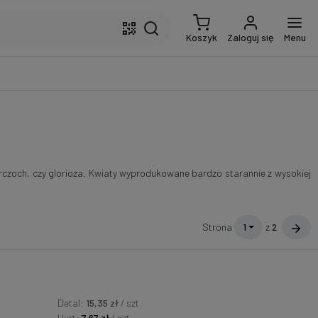
Koszyk
Zaloguj się
Menu
karczoch, czy glorioza. Kwiaty wyprodukowane bardzo starannie z wysokiej
Strona
1
z
2
Detal:
15,35 zł
/ szt
Hurt:
7,67 zł
/ szt