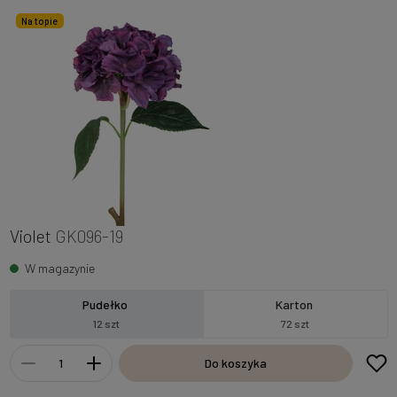
Na topie
Violet
GK096-19
W magazynie
Pudełko
Karton
12 szt
72 szt
Do koszyka