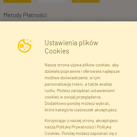
Metody Płatności
Ustawienia plików
Cookies
Nasza strona używa plików cookies, aby
Newsletter
działała poprawnie i oferowała najlepsze
możliwe doświadczenie, w tym
Zapisz się
personalizację treści, a także analizę
ruchu. Możesz zarządzać ustawieniami
cookies w swojej przeglądarce.
Dane rejestrowe
Regulamin
Polityka Prywatności
Dodatkowo poniżej możesz wybrać,
Pomoc
Mapa serwisu
które kategorie ciasteczek akceptujesz.
Korzystając z naszej strony, akceptujesz
naszą Politykę Prywatności i Politykę
Cookies
Cookies. Poniżej możesz zapoznać się z
Język