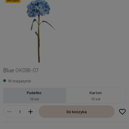
Na topie
Blue
GK096-07
W magazynie
Pudełko
Karton
12 szt
72 szt
Do koszyka