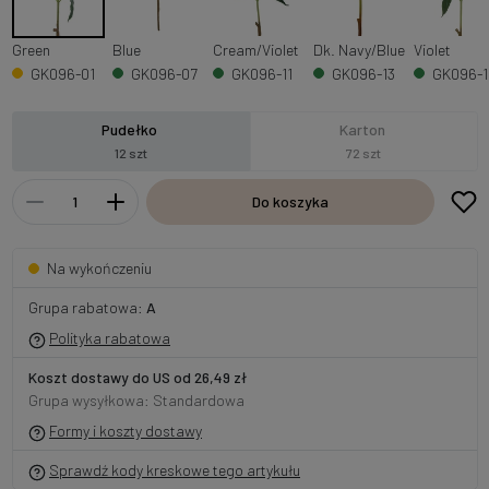
Green
Blue
Cream/Violet
Dk. Navy/Blue
Violet
GK096-01
GK096-07
GK096-11
GK096-13
GK096-1
Pudełko
Karton
12 szt
72 szt
Do koszyka
Na wykończeniu
Grupa rabatowa:
A
Polityka rabatowa
Koszt dostawy do US od 26,49 zł
Grupa wysyłkowa: Standardowa
Formy i koszty dostawy
Sprawdź kody kreskowe tego artykułu