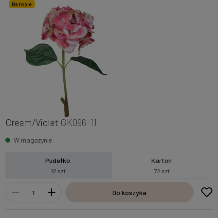
Na topie
Cream/Violet
GK096-11
W magazynie
Pudełko
Karton
12 szt
72 szt
Do koszyka