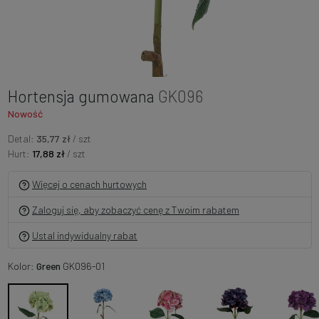
Hortensja gumowana
GK096
Nowość
Detal:
35,77 zł
/ szt
Hurt:
17,88 zł
/ szt
Więcej o cenach hurtowych
Zaloguj się, aby zobaczyć cenę z Twoim rabatem
Ustal indywidualny rabat
Kolor:
Green
GK096-01