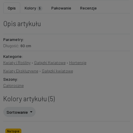
Opis
Kolory
Pakowanie
Recenzje
5
Opis artykułu
Parametry:
Długość:
60 cm
Kategorie:
Kwiaty i Rośliny
›
Gałązki Kwiatowe
›
Hortensje
Kwiaty Ekskluzywne
›
Gałązki kwiatowe
Sezony:
Całoroczne
Kolory artykułu (5)
Sortowanie
Na topie