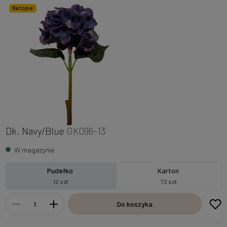
Na topie
Dk. Navy/Blue
GK096-13
W magazynie
Pudełko
Karton
12 szt
72 szt
Do koszyka