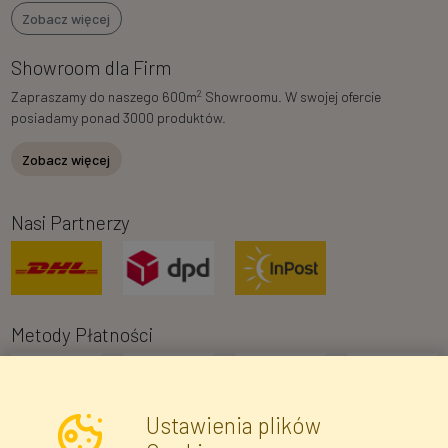
Zobacz więcej
Showroom dla Firm
2
Zapraszamy do naszego 600m
Showroomu. W swojej ofercie
posiadamy ponad 3000 produktów.
Zobacz więcej
Nasi Partnerzy
Metody Płatności
Ustawienia plików