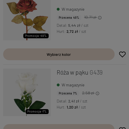
W magazynie
10,71 zł
Przecena 49%
Detal:
5,44 zł
/ szt
Hurt:
2,72 zł
/ szt
Promocja -49%
Wybierz kolor
Róża w pąku
G439
W magazynie
2,58 zł
Przecena 7%
Detal:
2,41 zł
/ szt
Hurt:
1,20 zł
/ szt
Promocja -7%