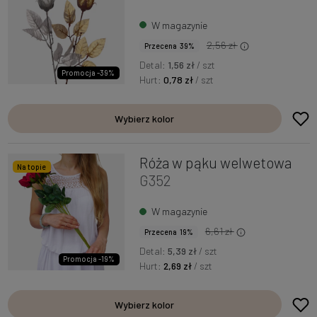
W magazynie
2,56 zł
Przecena 39%
Detal:
1,56 zł
/ szt
Promocja -39%
Hurt:
0,78 zł
/ szt
Wybierz kolor
Róża w pąku welwetowa
Na topie
G352
W magazynie
6,61 zł
Przecena 19%
Detal:
5,39 zł
/ szt
Promocja -19%
Hurt:
2,69 zł
/ szt
Wybierz kolor