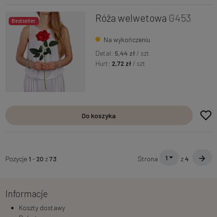
Róża welwetowa
G453
Bestseller
Na wykończeniu
Detal:
5,44 zł
/ szt
Hurt:
2,72 zł
/ szt
Do koszyka
1
Pozycje
1
-
20
z
73
Strona
z
4
Informacje
Koszty dostawy