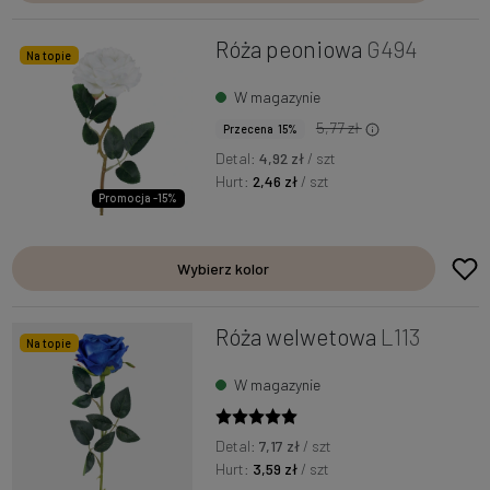
Róża peoniowa
G494
Na topie
W magazynie
5,77 zł
Przecena 15%
Detal:
4,92 zł
/ szt
Hurt:
2,46 zł
/ szt
Promocja -15%
Wybierz kolor
Róża welwetowa
L113
Na topie
W magazynie
Detal:
7,17 zł
/ szt
Hurt:
3,59 zł
/ szt