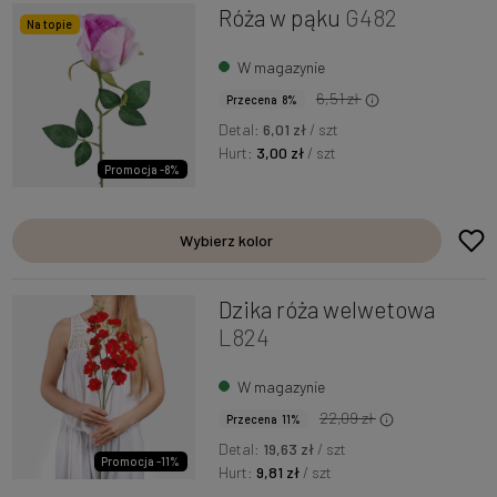
Róża w pąku
G482
Na topie
W magazynie
6,51 zł
Przecena 8%
Detal:
6,01 zł
/ szt
Hurt:
3,00 zł
/ szt
Promocja -8%
Wybierz kolor
Dzika róża welwetowa
L824
W magazynie
22,09 zł
Przecena 11%
Detal:
19,63 zł
/ szt
Promocja -11%
Hurt:
9,81 zł
/ szt