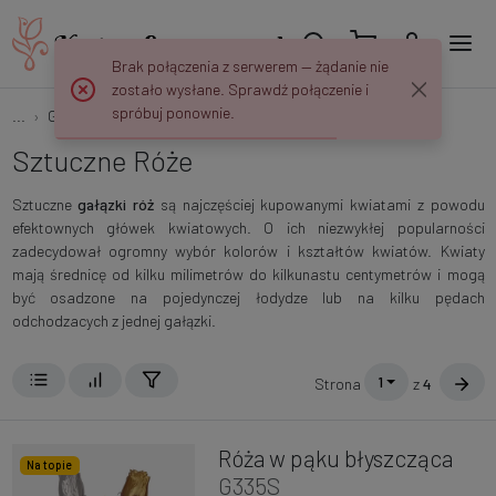
Brak połączenia z serwerem — żądanie nie
zostało wysłane. Sprawdź połączenie i
spróbuj ponownie.
...
Gałązki Kwiatowe
Róże
Sztuczne Róże
Sztuczne
gałązki róż
są najczęściej kupowanymi kwiatami z powodu
efektownych główek kwiatowych. O ich niezwykłej popularności
zadecydował ogromny wybór kolorów i kształtów kwiatów. Kwiaty
mają średnicę od kilku milimetrów do kilkunastu centymetrów i mogą
być osadzone na pojedynczej łodydze lub na kilku pędach
odchodzacych z jednej gałązki.
1
Strona
z
4
Róża w pąku błyszcząca
Na topie
G335S