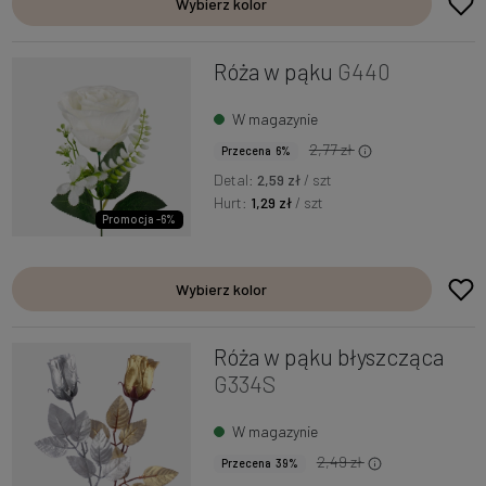
Wybierz kolor
Róża w pąku
G440
W magazynie
2,77 zł
Przecena 6%
Detal:
2,59 zł
/ szt
Hurt:
1,29 zł
/ szt
Promocja -6%
Wybierz kolor
Róża w pąku błyszcząca
G334S
W magazynie
2,49 zł
Przecena 39%