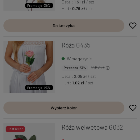
Detal:
1,51 zł
/ szt
Promocja -39%
Hurt:
0,76 zł
/ szt
Do koszyka
Róża
G435
W magazynie
2,67 zł
Przecena 23%
Detal:
2,05 zł
/ szt
Hurt:
1,02 zł
/ szt
Promocja -23%
Wybierz kolor
Róża welwetowa
G032
Bestseller