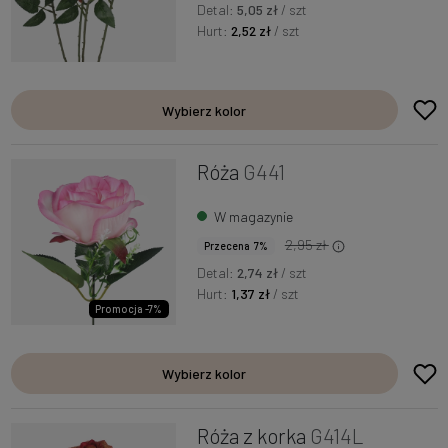
Detal:
5,05 zł
/ szt
Hurt:
2,52 zł
/ szt
Wybierz kolor
Róża
G441
W magazynie
2,95 zł
Przecena 7%
Detal:
2,74 zł
/ szt
Hurt:
1,37 zł
/ szt
Promocja -7%
Wybierz kolor
Róża z korka
G414L