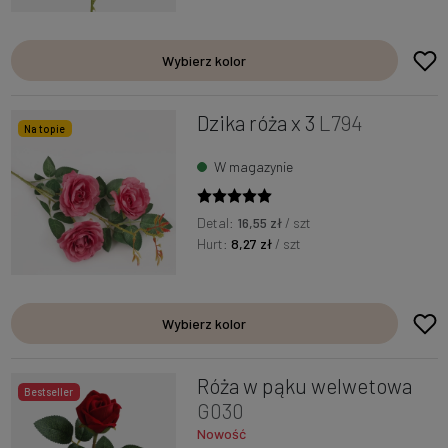
Wybierz kolor
Dzika róża x 3
L794
Na topie
W magazynie
Detal:
16,55 zł
/ szt
Hurt:
8,27 zł
/ szt
Wybierz kolor
Róża w pąku welwetowa
Bestseller
G030
Nowość