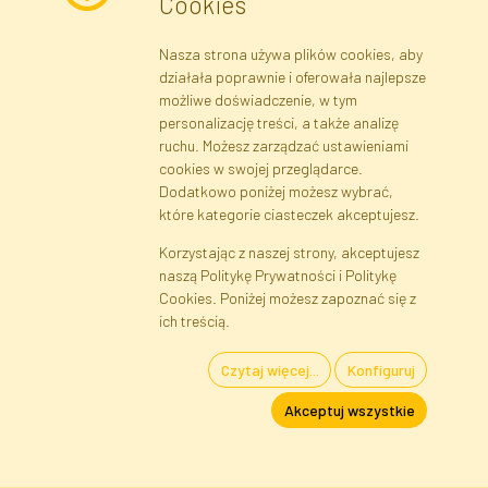
Cookies
Nasza strona używa plików cookies, aby
Newsletter
działała poprawnie i oferowała najlepsze
możliwe doświadczenie, w tym
Zapisz się
personalizację treści, a także analizę
ruchu. Możesz zarządzać ustawieniami
cookies w swojej przeglądarce.
Dane rejestrowe
Regulamin
Polityka Prywatności
Dodatkowo poniżej możesz wybrać,
Pomoc
Mapa serwisu
które kategorie ciasteczek akceptujesz.
Korzystając z naszej strony, akceptujesz
naszą Politykę Prywatności i Politykę
Cookies
Cookies. Poniżej możesz zapoznać się z
Język
ich treścią.
Czytaj więcej...
Konfiguruj
Kwiaty i Rośliny Sztuczne · Hurtownia i Sklep Internetowy · Bezpośredni
Akceptuj wszystkie
Importer · Warszawa, Błonie
FAKTOR © 1990 - 2026