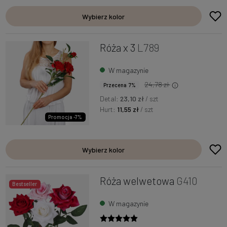
Wybierz kolor
Róża x 3
L789
W magazynie
24,78 zł
Przecena 7%
Detal:
23,10 zł
/ szt
Hurt:
11,55 zł
/ szt
Promocja -7%
Wybierz kolor
Róża welwetowa
G410
Bestseller
W magazynie