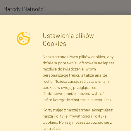
Metody Płatności
Ustawienia plików
Cookies
Nasza strona używa plików cookies, aby
Newsletter
działała poprawnie i oferowała najlepsze
możliwe doświadczenie, w tym
Zapisz się
personalizację treści, a także analizę
ruchu. Możesz zarządzać ustawieniami
cookies w swojej przeglądarce.
Dane rejestrowe
Regulamin
Polityka Prywatności
Dodatkowo poniżej możesz wybrać,
Pomoc
Mapa serwisu
które kategorie ciasteczek akceptujesz.
Korzystając z naszej strony, akceptujesz
naszą Politykę Prywatności i Politykę
Cookies
Cookies. Poniżej możesz zapoznać się z
Język
ich treścią.