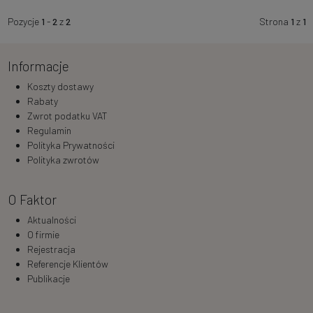
Pozycje
1
-
2
z
2
Strona
1
z
1
Informacje
Koszty dostawy
Rabaty
Zwrot podatku VAT
Regulamin
Polityka Prywatności
Polityka zwrotów
O Faktor
Aktualności
O firmie
Rejestracja
Referencje Klientów
Publikacje