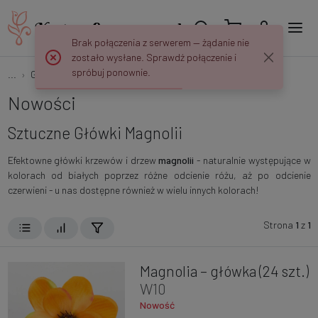
Brak połączenia z serwerem — żądanie nie
zostało wysłane. Sprawdź połączenie i
spróbuj ponownie.
...
Główki Kwiatowe
Magnolie
Nowości
Sztuczne Główki Magnolii
Efektowne główki krzewów i drzew
magnolii
- naturalnie występujące w
kolorach od białych poprzez różne odcienie różu, aż po odcienie
czerwieni - u nas dostępne również w wielu innych kolorach!
Strona
1
z
1
Magnolia – główka (24 szt.)
W10
Nowość