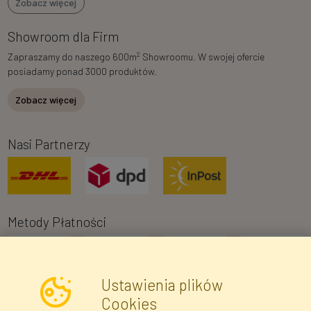
Zobacz więcej
Showroom dla Firm
2
Zapraszamy do naszego 600m
Showroomu. W swojej ofercie
posiadamy ponad 3000 produktów.
Zobacz więcej
Nasi Partnerzy
Metody Płatności
Ustawienia plików
Cookies