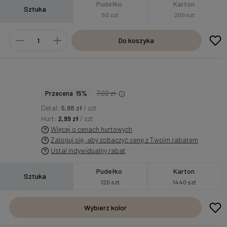
Pudełko
Karton
Sztuka
50 szt
200 szt
Do koszyka
7,02 zł
Przecena 15%
Detal:
5,98 zł
/ szt
Hurt:
2,99 zł
/ szt
Więcej o cenach hurtowych
Zaloguj się, aby zobaczyć cenę z Twoim rabatem
Ustal indywidualny rabat
Pudełko
Karton
Sztuka
120 szt
1440 szt
Wybierz kolor