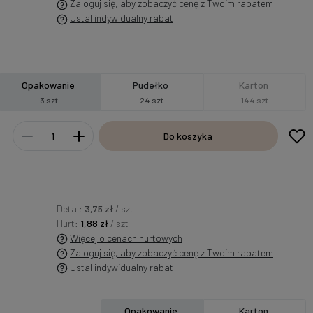
Zaloguj się, aby zobaczyć cenę z Twoim rabatem
Ustal indywidualny rabat
Opakowanie
Pudełko
Karton
3 szt
24 szt
144 szt
Do koszyka
Detal:
3,75 zł
/ szt
Hurt:
1,88 zł
/ szt
Więcej o cenach hurtowych
Zaloguj się, aby zobaczyć cenę z Twoim rabatem
Ustal indywidualny rabat
Opakowanie
Karton