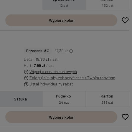
12 szt
432 szt
Wybierz kolor
17,30 zł
Przecena 8%
Detal:
15,98 zł
/ szt
Hurt:
7,99 zł
/ szt
Więcej o cenach hurtowych
Zaloguj się, aby zobaczyć cenę z Twoim rabatem
Ustal indywidualny rabat
Pudełko
Karton
Sztuka
24 szt
288 szt
Wybierz kolor