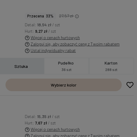
27,57 zł
Przecena 33%
Detal:
18,54 zł
/ szt
Hurt:
9,27 zł
/ szt
Więcej o cenach hurtowych
Zaloguj się, aby zobaczyć cenę z Twoim rabatem
Ustal indywidualny rabat
Pudełko
Karton
Sztuka
36 szt
288 szt
Wybierz kolor
Detal:
15,35 zł
/ szt
Hurt:
7,67 zł
/ szt
Więcej o cenach hurtowych
Zaloguj się, aby zobaczyć cenę z Twoim rabatem