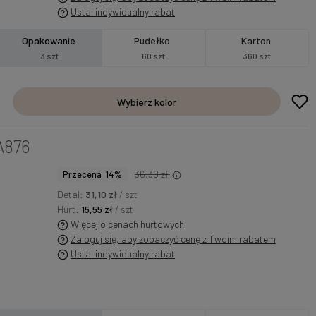
Ustal indywidualny rabat
Opakowanie
Pudełko
Karton
3 szt
60 szt
360 szt
Wybierz kolor
A876
36,30 zł
Przecena 14%
Detal:
31,10 zł
/ szt
Hurt:
15,55 zł
/ szt
Więcej o cenach hurtowych
Zaloguj się, aby zobaczyć cenę z Twoim rabatem
Ustal indywidualny rabat