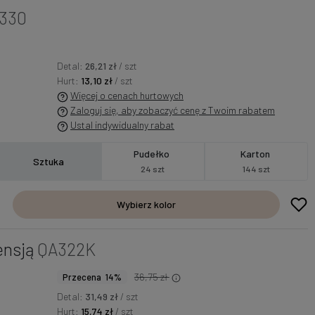
330
Detal:
26,21 zł
/ szt
Hurt:
13,10 zł
/ szt
Więcej o cenach hurtowych
Zaloguj się, aby zobaczyć cenę z Twoim rabatem
Ustal indywidualny rabat
Pudełko
Karton
Sztuka
24 szt
144 szt
Wybierz kolor
ensją
QA322K
36,75 zł
Przecena 14%
Detal:
31,49 zł
/ szt
Hurt:
15,74 zł
/ szt