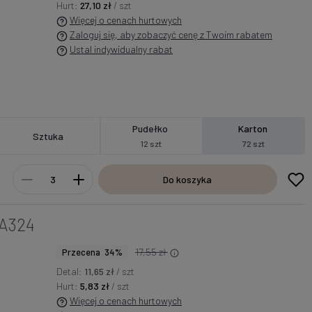
Hurt:
27,10 zł
/ szt
Więcej o cenach hurtowych
Zaloguj się, aby zobaczyć cenę z Twoim rabatem
Ustal indywidualny rabat
Pudełko
Karton
Sztuka
12 szt
72 szt
Do koszyka
A324
17,55 zł
Przecena 34%
Detal:
11,65 zł
/ szt
Hurt:
5,83 zł
/ szt
Więcej o cenach hurtowych