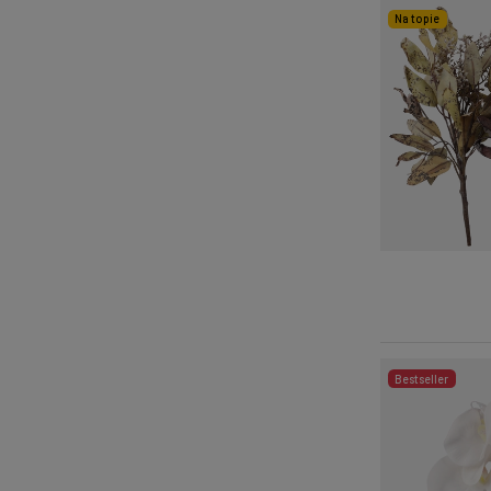
Na topie
Bestseller