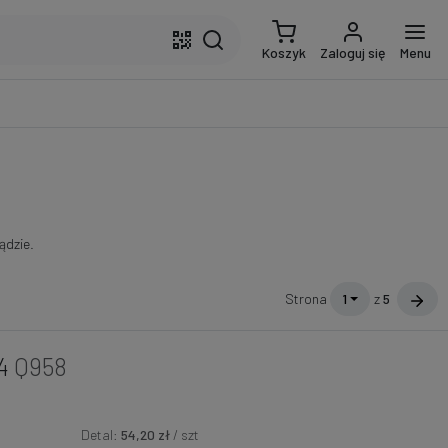
Koszyk
Zaloguj się
Menu
ądzie.
Strona
1
z
5
4
Q958
Detal:
54,20 zł
/ szt