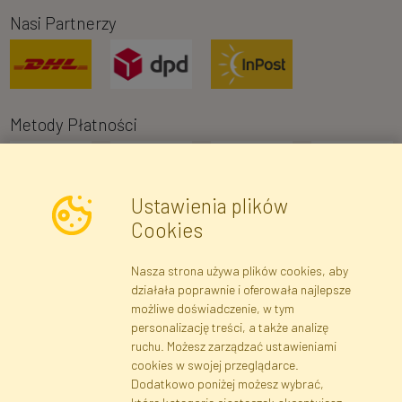
Nasi Partnerzy
Metody Płatności
Ustawienia plików
Cookies
Nasza strona używa plików cookies, aby
Newsletter
działała poprawnie i oferowała najlepsze
możliwe doświadczenie, w tym
Zapisz się
personalizację treści, a także analizę
ruchu. Możesz zarządzać ustawieniami
cookies w swojej przeglądarce.
Dane rejestrowe
Regulamin
Polityka Prywatności
Dodatkowo poniżej możesz wybrać,
Pomoc
Mapa serwisu