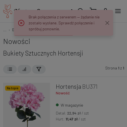
Brak połączenia z serwerem — żądanie nie
zostało wysłane. Sprawdź połączenie i
spróbuj ponownie.
...
Bukiety
Hortensje
Nowości
Bukiety Sztucznych Hortensji
Strona
1
z
1
Hortensja
BU371
Na topie
Nowość
W magazynie
Detal:
22,94 zł
/ szt
Hurt:
11,47 zł
/ szt