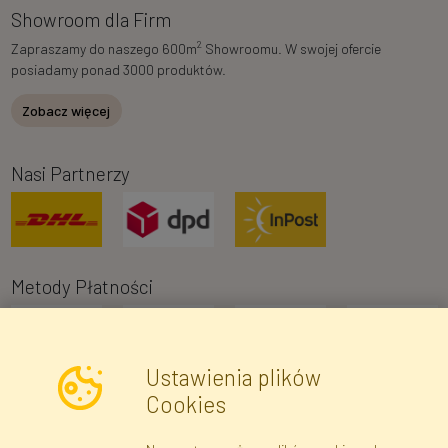
Showroom dla Firm
2
Zapraszamy do naszego 600m
Showroomu. W swojej ofercie
posiadamy ponad 3000 produktów.
Zobacz więcej
Nasi Partnerzy
Metody Płatności
Ustawienia plików
Cookies