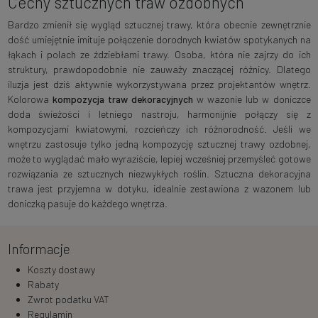
Cechy sztucznych traw ozdobnych
Bardzo zmienił się wygląd sztucznej trawy, która obecnie zewnętrznie
dość umiejętnie imituje połączenie dorodnych kwiatów spotykanych na
łąkach i polach ze ździebłami trawy. Osoba, która nie zajrzy do ich
struktury, prawdopodobnie nie zauważy znaczącej różnicy. Dlatego
iluzja jest dziś aktywnie wykorzystywana przez projektantów wnętrz.
Kolorowa
kompozycja traw dekoracyjnych
w wazonie lub w doniczce
doda świeżości i letniego nastroju, harmonijnie połączy się z
kompozycjami kwiatowymi, rozcieńczy ich różnorodność. Jeśli we
wnętrzu zastosuje tylko jedną kompozycję sztucznej trawy ozdobnej,
może to wyglądać mało wyraziście, lepiej wcześniej przemyśleć gotowe
rozwiązania ze sztucznych niezwykłych roślin. Sztuczna dekoracyjna
trawa jest przyjemna w dotyku, idealnie zestawiona z wazonem lub
doniczką pasuje do każdego wnętrza.
Informacje
Koszty dostawy
Rabaty
Zwrot podatku VAT
Regulamin