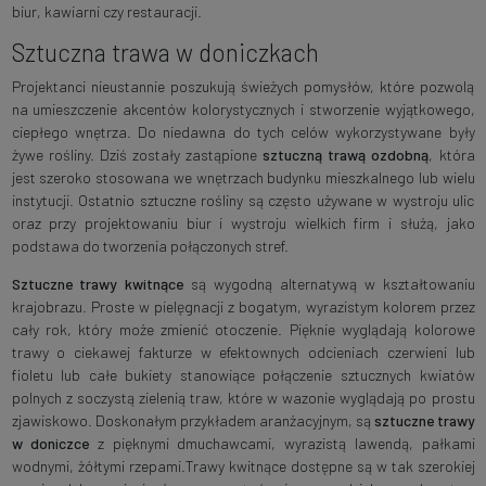
biur, kawiarni czy restauracji.
Sztuczna trawa w doniczkach
Projektanci nieustannie poszukują świeżych pomysłów, które pozwolą
na umieszczenie akcentów kolorystycznych i stworzenie wyjątkowego,
ciepłego wnętrza. Do niedawna do tych celów wykorzystywane były
żywe rośliny. Dziś zostały zastąpione
sztuczną trawą ozdobną
, która
jest szeroko stosowana we wnętrzach budynku mieszkalnego lub wielu
instytucji. Ostatnio sztuczne rośliny są często używane w wystroju ulic
oraz przy projektowaniu biur i wystroju wielkich firm i służą, jako
podstawa do tworzenia połączonych stref.
Sztuczne trawy kwitnące
są wygodną alternatywą w kształtowaniu
krajobrazu. Proste w pielęgnacji z bogatym, wyrazistym kolorem przez
cały rok, który może zmienić otoczenie. Pięknie wyglądają kolorowe
trawy o ciekawej fakturze w efektownych odcieniach czerwieni lub
fioletu lub całe bukiety stanowiące połączenie sztucznych kwiatów
polnych z soczystą zielenią traw, które w wazonie wyglądają po prostu
zjawiskowo. Doskonałym przykładem aranżacyjnym, są
sztuczne trawy
w doniczce
z pięknymi dmuchawcami, wyrazistą lawendą, pałkami
wodnymi, żółtymi rzepami.Trawy kwitnące dostępne są w tak szerokiej