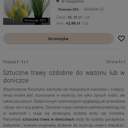
W magazynie
121,23 zł
Przecena 30%
Detal:
85,36 zł
/ szt
Promocja -30%
Hurt:
42,68 zł
/ szt
Do koszyka
Pozycje
1
-
1
z
1
Strona
1
z
1
Sztuczne trawy ozdobne do wazonu lub w
doniczce
Współczesna florystyka odchodzi od klasycznych kanonów i tradycji:
teraz modne jest stosowanie w wystroju nie tylko żywych roślin, ale
także sztucznych. Dzięki nowym technologiom wyglądają jak prawdziwe
i długo nie tracą piękna. Sztuczne trawy ozdobne pięknie prezentują się
w wazonach i stają się atrakcyjną ozdobą stołu czy kominka.
Natomiast
sztuczna trawa w doniczkach
służy do ozdoby parapetów,
balkonów i stanowi oryginalny dodatek do wystroju wnętrz mieszkań,