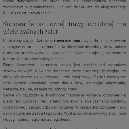
gamie dekoracyjnej, że mogą stać się samodzielnym akcentem
zdobniczym w pomieszczeniu, lub być dodatkiem do ekspresyjnego
bukietu ze sztucznych roślin.
Kupowanie sztucznej trawy ozdobnej ma
wiele ważnych zalet
Estetyczny wygląd.
Sztuczna trawa ozdobna
z wyglądu jest całkowitym
analogiem naturalnej roślinności. Atrakcyjność nie zależy od warunków
i miejsca przechowywania, więc zieleń świetnie czuje się zarówno w
jasnym, jak i najciemniejszym miejscu.
Długa żywotność. Naturalna trawa jest zależna od warunków
środowiskowych, a światło słoneczne może pogorszyć jej wygląd, co
nigdy nie zdarzy się w przypadku sztucznej trawy. Będzie zachwycać
oczy swoich właścicieli przez długie lata, dekorując mieszkanie,
werandę, balkon, altankę czy schody domu.
Łatwe do czyszczenia. Roślinność naturalna wymaga odpowiedniej
pielęgnacji w postaci regularnego podlewania, zwalczania szkodników,
dodatkowego zakupu odżywek do ziemi. W przypadku sztucznej trawy
dekoracyjnej nie trzeba tego robić. Wystarczy okresowo wycierać liście
i łodygi roślin z nagromadzonego kurzu.