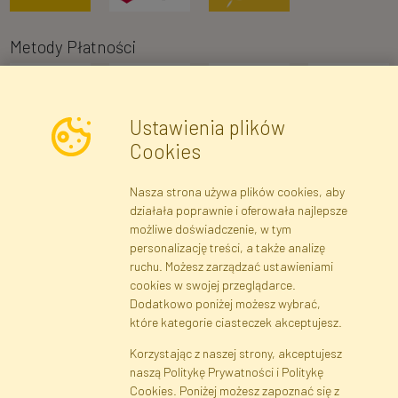
Metody Płatności
Ustawienia plików
Cookies
Nasza strona używa plików cookies, aby
Newsletter
działała poprawnie i oferowała najlepsze
możliwe doświadczenie, w tym
Zapisz się
personalizację treści, a także analizę
ruchu. Możesz zarządzać ustawieniami
cookies w swojej przeglądarce.
Dane rejestrowe
Regulamin
Polityka Prywatności
Dodatkowo poniżej możesz wybrać,
Pomoc
Mapa serwisu
które kategorie ciasteczek akceptujesz.
Korzystając z naszej strony, akceptujesz
naszą Politykę Prywatności i Politykę
Cookies
Cookies. Poniżej możesz zapoznać się z
Język