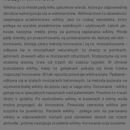
Wiklina są to młode pędy kilku gatunków wierzb, które po odpowiedniej
obróbce wykorzystuje się w wikliniarstwie. Wikliniarstwo to działalność
obejmująca przetwórstwo wikliny. Jest to rodzaj rękodzieła, który
polega na wyrobie przedmiotów ozdobnych i użytkowych, takich jak:
kosze, naczynia, meble, płoty, za pomocą zaplatania wikliny. Młode
pędy wierzby po przesortowaniu są przeznaczone do dalszej obróbki -
korowania. Istnieją cztery metody korowania i są to: moczarkowanie -
odbywa się w moczarkach naturalnych, to znaczy w potokach,
jeziorach, stawach albo w moczarach sztucznych. Rozpoczyna się ono
wczesną wiosną, trwa od trzech do sześciu tygodni. W okresie
pobudzenia wikliny, kiedy na gałązkach pokażą się liście trzeba
rozpocząć korowanie. W taki sposób powstaje wiklina biała. Pędzenie -
odbywa się w stałych moczarach betonowych, ta metoda pozwala na
uzyskanie białej wikliny do pięciu razy w ciągu zimy. Gotowanie - wikliny
gotuje się w specjalnych naczyniach nad paleniskiem. Powinno to trwać
około 4 godziny. Po wystudzeniu wikliny w basenach z zimną wodą
można przystąpić do korowania. Powstała czerwona wiklina jest
suszona na powietrzu. Parzenie wikliny - polega ono na parowaniu
wikliny w odpowiednich kotłach pod ciśnieniem dwóch lub trzech
atmosfer, później następuje studzenie wikliny, korowanie oraz suszenie.