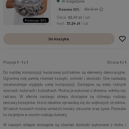
W magazynie
89,12 zł
Przecena 30%
Detal:
62,47 zł
/ szt
Promocja -30%
Hurt:
31,24 zł
/ szt
Do koszyka
Pozycje
1
-
1
z
1
Strona
1
z
1
Do każdej kompozycji kwiatowej potrzebne są elementy dekoracyjne.
Ogromną rolę pełnią również koszyki, osłonki i doniczki. One nadadzą
ostatecznego wyglądu całej kompozycji. Dostępne są wielu różnych
wzorach, kolorach i kształtach. Można je wykonać z drewna, wikliny czy
rattanu. W ofercie naszego sklepu dostępne są różnego rodzaju
zestawy koszyków, które idealnie sprawdzą się do większych stroików.
W takich koszach można umieścić kwiaty sztuczne oraz żywe. Pozwala
to na jedyne w swoim rodzaju bukiety.
W naszym sklepie dostępne są również doniczki wykonane z mchu i