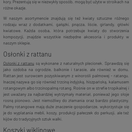
kory. Prezentują się w niezwykły sposób, mogą być użyte w stroikach na
różne okazje.
W naszym asortymencie znajdują się też kwiaty sztuczne różnego
rodzaju wraz z dodatkami, gałązki, pnącza, liście, girlandy, główki
kwiatowe. Każda osoba, która potrzebuje kwiaty do stworzenia
kompozycji, znajdzie wszystkie niezbędne akcesoria i produkty w
naszym sklepie.
Osłonki z rattanu
Osłonki z rattanu
są wykonane z naturalnych plecionek. Sprawdzą się
jako ozdoba na ogrodzie, balkonie i tarasie, ale również w domu.
Rattan jest surowcem pozyskiwanym z winorośli palmowej - ratangu.
Inaczej nazywa go się również trzciną indyjską, hiszpańską, kalamusem
rotangowym albo trzcinopalmą rotang. Rośnie on w strefie tropikalnej i
jest uważany za najbardziej wytrzymały materiał, ponieważ jego słoje
rosną pionowo. Jest niemożliwy do złamania oraz bardzo plastyczny.
Palmy rotangowe mają duże znaczenie gospodarcze, wykorzystuje się
je do wyplatania mebli, koszy, produkcji pałeczek do perkusji, ale też
kijów do tradycyjnych sztuk walki.
Koszyki wiklinowe