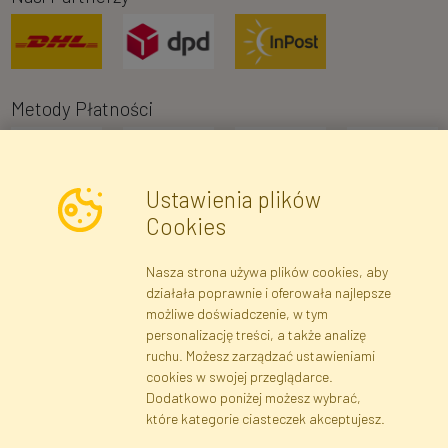
Metody Płatności
Ustawienia plików
Cookies
Nasza strona używa plików cookies, aby
Newsletter
działała poprawnie i oferowała najlepsze
możliwe doświadczenie, w tym
Zapisz się
personalizację treści, a także analizę
ruchu. Możesz zarządzać ustawieniami
cookies w swojej przeglądarce.
Dane rejestrowe
Regulamin
Polityka Prywatności
Dodatkowo poniżej możesz wybrać,
Pomoc
Mapa serwisu
które kategorie ciasteczek akceptujesz.