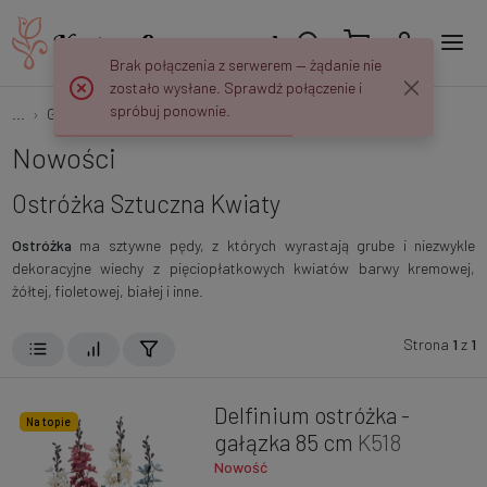
Brak połączenia z serwerem — żądanie nie
zostało wysłane. Sprawdź połączenie i
spróbuj ponownie.
...
Gałązki Kwiatowe
Ostróżki
Nowości
Ostróżka Sztuczna Kwiaty
Ostróżka
ma sztywne pędy, z których wyrastają grube i niezwykle
dekoracyjne wiechy z pięciopłatkowych kwiatów barwy kremowej,
żółtej, fioletowej, białej i inne.
Strona
1
z
1
Delfinium ostróżka -
Na topie
gałązka 85 cm
K518
Nowość