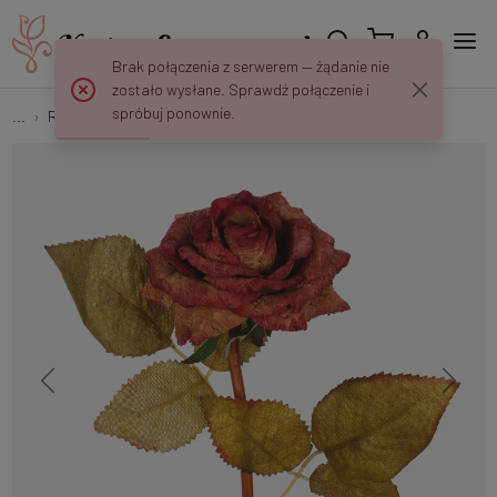
Brak połączenia z serwerem — żądanie nie
zostało wysłane. Sprawdź połączenie i
spróbuj ponownie.
...
Róże
Róża z korka G414L