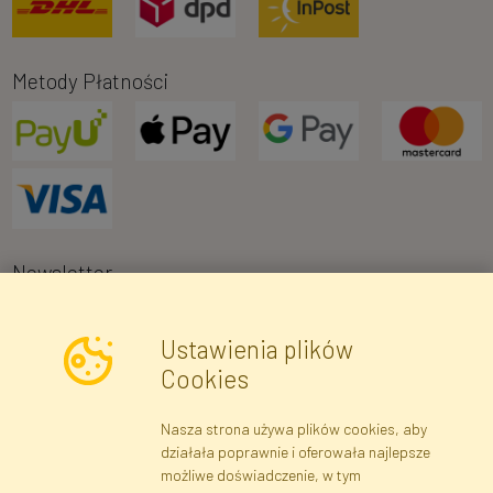
Metody Płatności
Newsletter
Ustawienia plików
Wyrażam zgodę na przetwarzanie moich danych osobowych w celu
Cookies
otrzymywania informacji marketingowych i ofert handlowych za
pośrednictwem poczty elektronicznej przez Faktor Polska sp. z.
Nasza strona używa plików cookies, aby
o.o.. Poinformowano mnie o prawie wglądu do treści moich danych
działała poprawnie i oferowała najlepsze
osobowych oraz ich poprawiania, a także iż podanie danych jest
możliwe doświadczenie, w tym
dobrowolne.
*