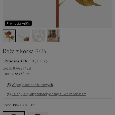
Promocja -49%
Róża z korka
G414L
10,71 zł
Przecena 49%
Detal:
5,44 zł
/ szt
Hurt:
2,72 zł
/ szt
Więcej o cenach hurtowych
Zaloguj się, aby zobaczyć cenę z Twoim rabatem
Kolor:
Pink
G414L-02