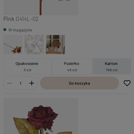
Pink
G414L-02
W magazynie
Opakowanie
Pudełko
Karton
3 szt
48 szt
768 szt
Do koszyka