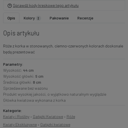
Sprawdź kody kreskowe tego artykułu
Opis
Kolory
Pakowanie
Recenzje
2
Opis artykułu
Róże z korka w stonowanych, ciemno-czerwonych kolorach doskonale
będą prezentować
Parametry:
Wysokość:
44 cm
Wysokość główki:
5 cm
Średnica główki:
8 cm
Sprzedawane bez wazonu
Produkt wysokiej jakości, o wyjątkowo naturalnym wyglądzie
Główka kwiatowa wykonana z korka
Kategorie:
Kwiaty i Rośliny
›
Gałązki Kwiatowe
›
Róże
Kwiaty Ekskluzywne
›
Gałązki kwiatowe