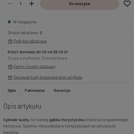
Do koszyka
W magazynie
Grupa rabatowa:
C
Polityka rabatowa
Koszt dostawy do US od 26,49 zł
Grupa wysyłkowa: Standardowa
Formy i koszty dostawy
Sprawdź kody kreskowe tego artykułu
Opis
Pakowanie
Recenzje
Opis artykułu
Cylinder suchy
, to inaczej
gąbka florystyczna
zrobiona ze spienionego
tworzywa. Spełnia rolę podłoża w kompozycjach ze sztucznych
kwiatów.