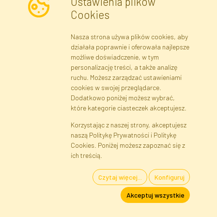
Ustawienia plików
Cookies
Nasza strona używa plików cookies, aby
Newsletter
działała poprawnie i oferowała najlepsze
możliwe doświadczenie, w tym
Zapisz się
personalizację treści, a także analizę
ruchu. Możesz zarządzać ustawieniami
cookies w swojej przeglądarce.
Dane rejestrowe
Regulamin
Polityka Prywatności
Dodatkowo poniżej możesz wybrać,
Pomoc
Mapa serwisu
które kategorie ciasteczek akceptujesz.
Korzystając z naszej strony, akceptujesz
naszą Politykę Prywatności i Politykę
Cookies
Cookies. Poniżej możesz zapoznać się z
Język
ich treścią.
Czytaj więcej...
Konfiguruj
Kwiaty i Rośliny Sztuczne · Hurtownia i Sklep Internetowy · Bezpośredni
Akceptuj wszystkie
Importer · Warszawa, Błonie
FAKTOR © 1990 - 2026