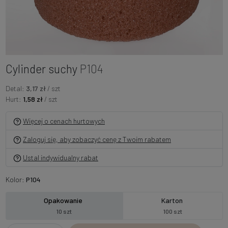
Cylinder suchy
P104
Detal:
3,17 zł
/ szt
Hurt:
1,58 zł
/ szt
Więcej o cenach hurtowych
Zaloguj się, aby zobaczyć cenę z Twoim rabatem
Ustal indywidualny rabat
Kolor:
P104
Opakowanie
Karton
10 szt
100 szt