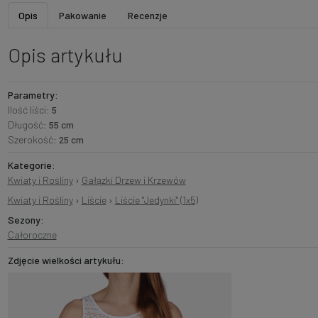
Opis
Pakowanie
Recenzje
Opis artykułu
Parametry:
Ilość liści:
5
Długość:
55 cm
Szerokość:
25 cm
Kategorie:
Kwiaty i Rośliny
›
Gałązki Drzew i Krzewów
Kwiaty i Rośliny
›
Liście
›
Liście "Jedynki" (1x5)
Sezony:
Całoroczne
Zdjęcie wielkości artykułu: