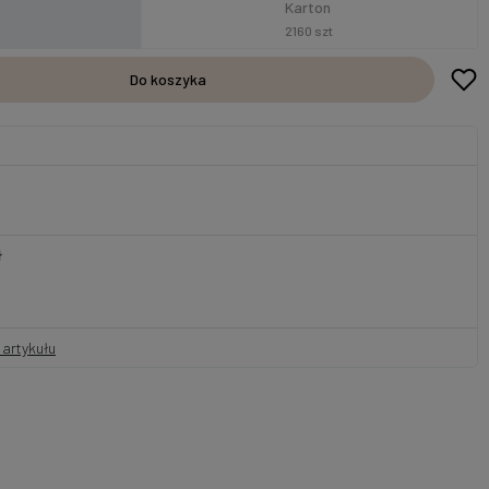
Karton
2160 szt
Do koszyka
ł
artykułu