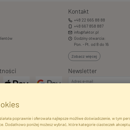
Kontakt
+48 22 665 88 88
+48 667 858 887
info@faktor.pl
lientów
Godziny otwarcia:
Pon. - Pt. od 8 do 16
Zobacz więcej
tności
Newsletter
ookies
iałała poprawnie i oferowała najlepsze możliwe doświadczenie, w tym perso
ce. Dodatkowo poniżej możesz wybrać, które kategorie ciasteczek akceptu
ejestrowe
Regulamin
Polityka Prywatności
Pomoc
Mapa 