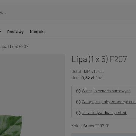
y
Dostawy
Kontakt
Lipa (1 x 5) F207
Lipa (1 x 5)
F207
Detal:
1,64 zł
/ szt
Hurt:
0,82 zł
/ szt
Więcej o cenach hurtowych
Zaloguj się, aby zobaczyć ce
Ustal indywidualny rabat
Kolor:
Green
F207-01