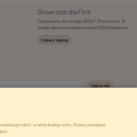
Showroom dla Firm
2
Zapraszamy do naszego 600m
Showroomu. W
swojej ofercie posiadamy ponad 3000 produktów.
Zobacz więcej
Zapisz się
nalizację treści, a także analizę ruchu. Możesz zarządzać
jesz.
serwisu
Cookies
Język