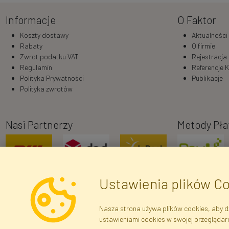
Informacje
O Faktor
Koszty dostawy
Aktualności
Rabaty
O firmie
Zwrot podatku VAT
Rejestracja
Regulamin
Referencje K
Polityka Prywatności
Publikacje
Polityka zwrotów
Nasi Partnerzy
Metody Pła
Ustawienia plików C
Nasza strona używa plików cookies, aby dz
ustawieniami cookies w swojej przeglądar
Dane r