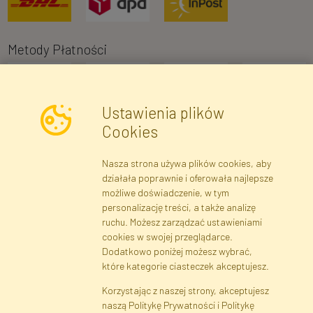
Metody Płatności
Ustawienia plików
Cookies
Nasza strona używa plików cookies, aby
Newsletter
działała poprawnie i oferowała najlepsze
możliwe doświadczenie, w tym
Zapisz się
personalizację treści, a także analizę
ruchu. Możesz zarządzać ustawieniami
cookies w swojej przeglądarce.
Dane rejestrowe
Regulamin
Polityka Prywatności
Dodatkowo poniżej możesz wybrać,
Pomoc
Mapa serwisu
które kategorie ciasteczek akceptujesz.
Korzystając z naszej strony, akceptujesz
naszą Politykę Prywatności i Politykę