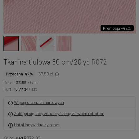
Promocja -42%
Tkanina tiulowa 80 cm/20 yd
R072
57,50 zł
Przecena 42%
Detal:
33,55 zł
/ szt
Hurt:
16,77 zł
/ szt
Więcej o cenach hurtowych
Zaloguj się, aby zobaczyć cenę z Twoim rabatem
Ustal indywidualny rabat
Kolor:
Red
R072-02