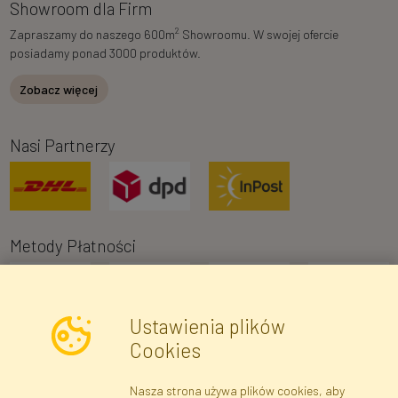
Showroom dla Firm
2
Zapraszamy do naszego 600m
Showroomu. W swojej ofercie
posiadamy ponad 3000 produktów.
Zobacz więcej
Nasi Partnerzy
Metody Płatności
Ustawienia plików
Cookies
Nasza strona używa plików cookies, aby