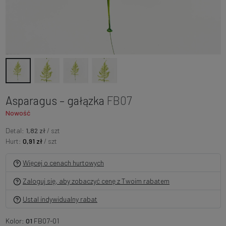
Asparagus – gałązka
FB07
Nowość
Detal:
1,82 zł
/ szt
Hurt:
0,91 zł
/ szt
Więcej o cenach hurtowych
Zaloguj się, aby zobaczyć cenę z Twoim rabatem
Ustal indywidualny rabat
Kolor:
01
FB07-01