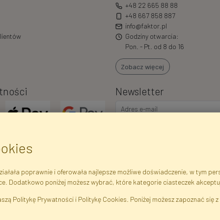
+48 22 665 88 88
+48 667 858 887
info@faktor.pl
lientów
Godziny otwarcia:
Pon. - Pt. od 8 do 16
Zobacz więcej
tności
Newsletter
ookies
iałała poprawnie i oferowała najlepsze możliwe doświadczenie, w tym perso
ce. Dodatkowo poniżej możesz wybrać, które kategorie ciasteczek akceptu
ejestrowe
Regulamin
Polityka Prywatności
Pomoc
Mapa 
szą Politykę Prywatności i Politykę Cookies. Poniżej możesz zapoznać się z 