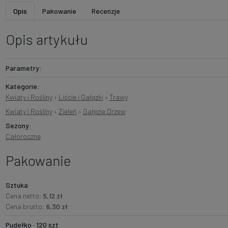
Opis
Pakowanie
Recenzje
Opis artykułu
Parametry:
Kategorie:
Kwiaty i Rośliny
›
Liście i Gałązki
›
Trawy
Kwiaty i Rośliny
›
Zieleń
›
Gałęzie Drzew
Sezony:
Całoroczne
Pakowanie
Sztuka
Cena netto:
5,12 zł
Cena brutto:
6,30 zł
Pudełko · 120 szt