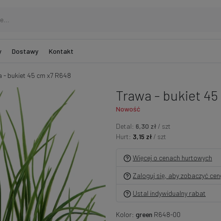
y
Dostawy
Kontakt
 - bukiet 45 cm x7 R648
Trawa - bukiet 45
Nowość
Detal:
6,30 zł
/ szt
Hurt:
3,15 zł
/ szt
Więcej o cenach hurtowych
Zaloguj się, aby zobaczyć ce
Ustal indywidualny rabat
Kolor:
green
R648-00