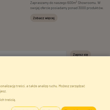
2
Zapraszamy do naszego 600m
Showroomu. W
swojej ofercie posiadamy ponad 3000 produktów.
Zobacz więcej
Zapisz się
nalizację treści, a także analizę ruchu. Możesz zarządzać
jesz.
serwisu
Cookies
Język
ich treścią.