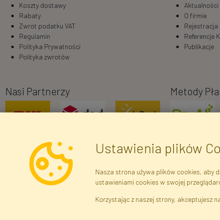
Koszty dostawy
Aktualności
Rabaty
O firmie
Zwrot podatku VAT
Rejestracja
Regulamin
Referencje K
Polityka Prywatności
Publikacje
Polityka zwrotów
Nasi Partnerzy
Metody Pła
Ustawienia plików C
Nasza strona używa plików cookies, aby dz
ustawieniami cookies w swojej przeglądar
Dane r
Korzystając z naszej strony, akceptujesz na
Brak połączenia z serwerem — żądanie nie
zostało wysłane. Sprawdź połączenie i