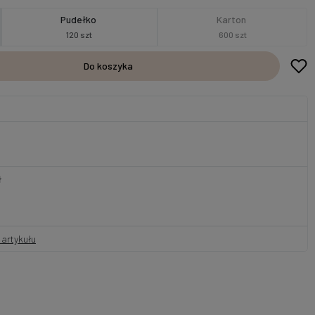
Pudełko
Karton
120 szt
600 szt
Do koszyka
ł
artykułu