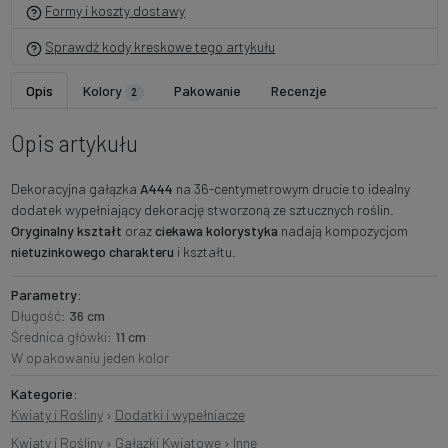
Formy i koszty dostawy
Sprawdź kody kreskowe tego artykułu
Opis
Kolory
Pakowanie
Recenzje
2
Opis artykułu
Dekoracyjna gałązka
A444
na 36-centymetrowym drucie to idealny
dodatek wypełniający dekorację stworzoną ze sztucznych roślin.
Oryginalny kształt
oraz
ciekawa kolorystyka
nadają kompozycjom
nietuzinkowego charakteru
i kształtu.
Parametry:
Długość:
36 cm
Średnica główki:
11 cm
W opakowaniu jeden kolor
Kategorie:
Kwiaty i Rośliny
›
Dodatki i wypełniacze
Kwiaty i Rośliny
›
Gałązki Kwiatowe
›
Inne