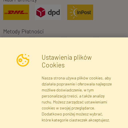
Metody Płatności
Ustawienia plików
Cookies
Nasza strona używa plików cookies, aby
Newsletter
działała poprawnie i oferowała najlepsze
możliwe doświadczenie, w tym
Zapisz się
personalizację treści, a także analizę
ruchu. Możesz zarządzać ustawieniami
cookies w swojej przeglądarce.
Dane rejestrowe
Regulamin
Polityka Prywatności
Dodatkowo poniżej możesz wybrać,
Pomoc
Mapa serwisu
które kategorie ciasteczek akceptujesz.