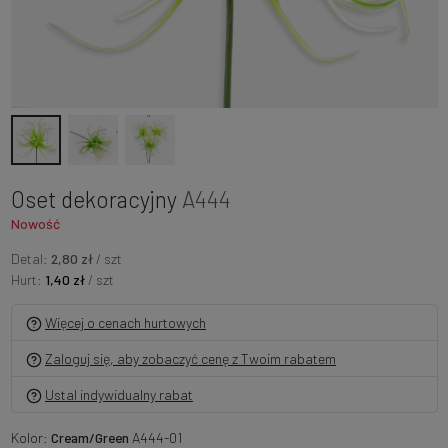
Oset dekoracyjny
A444
Nowość
Detal:
2,80 zł
/ szt
Hurt:
1,40 zł
/ szt
Więcej o cenach hurtowych
Zaloguj się, aby zobaczyć cenę z Twoim rabatem
Ustal indywidualny rabat
Kolor:
Cream/Green
A444-01