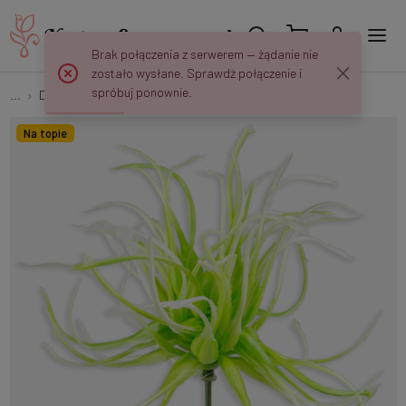
Brak połączenia z serwerem — żądanie nie
zostało wysłane. Sprawdź połączenie i
spróbuj ponownie.
...
Dodatki i wypełniacze
Oset dekoracyjny A444
Na topie