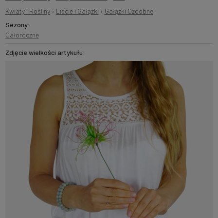
Kwiaty i Rośliny
›
Liście i Gałązki
›
Gałązki Ozdobne
Sezony:
Całoroczne
Zdjęcie wielkości artykułu: