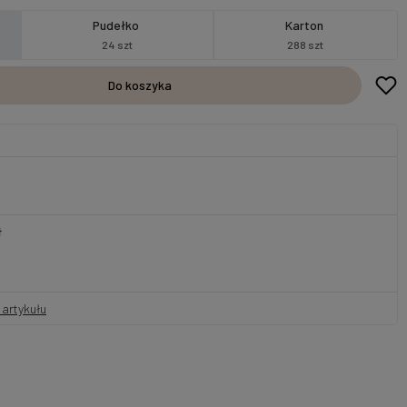
Pudełko
Karton
24 szt
288 szt
Do koszyka
ł
artykułu