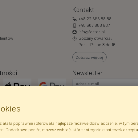
Kontakt
+48 22 665 88 88
+48 667 858 887
info@faktor.pl
lientów
Godziny otwarcia:
Pon. - Pt. od 8 do 16
Zobacz więcej
tności
Newsletter
ookies
iałała poprawnie i oferowała najlepsze możliwe doświadczenie, w tym perso
ce. Dodatkowo poniżej możesz wybrać, które kategorie ciasteczek akceptu
ejestrowe
Regulamin
Polityka Prywatności
Pomoc
Mapa 