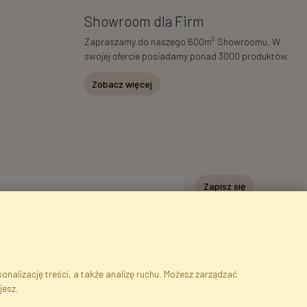
Showroom dla Firm
2
Zapraszamy do naszego 600m
Showroomu. W
swojej ofercie posiadamy ponad 3000 produktów.
Zobacz więcej
Zapisz się
nalizację treści, a także analizę ruchu. Możesz zarządzać
jesz.
serwisu
Cookies
Język