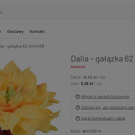
y
Dostawy
Kontakt
lia - gałązka 62 cm K468
Dalia - gałązka 6
Nowość
Detal:
10,52 zł
/ szt
Hurt:
5,26 zł
/ szt
Więcej o cenach hurtowych
Zaloguj się, aby zobaczyć ce
Ustal indywidualny rabat
Kolor:
m
K468-m