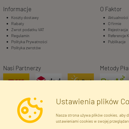
Informacje
O Faktor
Koszty dostawy
Aktualności
Rabaty
O firmie
Zwrot podatku VAT
Rejestracja
Regulamin
Referencje K
Polityka Prywatności
Publikacje
Polityka zwrotów
Nasi Partnerzy
Metody Pła
Ustawienia plików C
Nasza strona używa plików cookies, aby dz
ustawieniami cookies w swojej przeglądar
Dane r