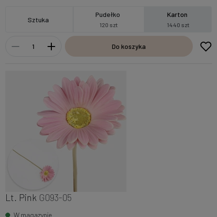
Pudełko
Karton
Sztuka
120 szt
1440 szt
Do koszyka
Lt. Pink
G093-05
W magazynie