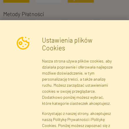
Metody Płatności
Ustawienia plików
Cookies
Nasza strona używa plików cookies, aby
Newsletter
działała poprawnie i oferowała najlepsze
możliwe doświadczenie, w tym
Zapisz się
personalizację treści, a także analizę
ruchu. Możesz zarządzać ustawieniami
cookies w swojej przeglądarce.
Dane rejestrowe
Regulamin
Polityka Prywatności
Dodatkowo poniżej możesz wybrać,
Pomoc
Mapa serwisu
które kategorie ciasteczek akceptujesz.
Korzystając z naszej strony, akceptujesz
naszą Politykę Prywatności i Politykę
Cookies
Cookies. Poniżej możesz zapoznać się z
Język