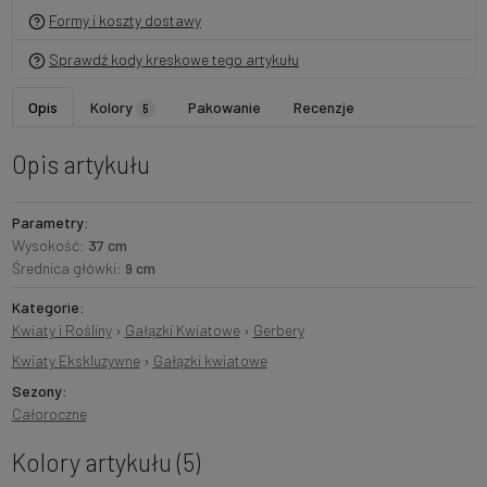
Formy i koszty dostawy
Sprawdź kody kreskowe tego artykułu
Opis
Kolory
Pakowanie
Recenzje
5
Opis artykułu
Parametry:
Wysokość:
37 cm
Średnica główki:
9 cm
Kategorie:
Kwiaty i Rośliny
›
Gałązki Kwiatowe
›
Gerbery
Kwiaty Ekskluzywne
›
Gałązki kwiatowe
Sezony:
Całoroczne
Kolory artykułu (5)