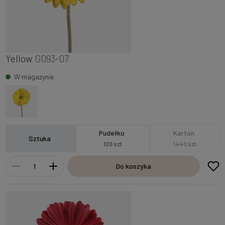
Yellow
G093-07
W magazynie
Pudełko
Karton
Sztuka
120 szt
1440 szt
Do koszyka