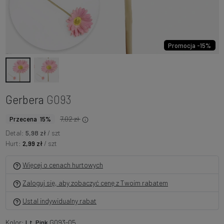
Promocja -15%
Gerbera
G093
7,02 zł
Przecena 15%
Detal:
5,98 zł
/ szt
Hurt:
2,99 zł
/ szt
Więcej o cenach hurtowych
Zaloguj się, aby zobaczyć cenę z Twoim rabatem
Ustal indywidualny rabat
Kolor:
Lt. Pink
G093-05