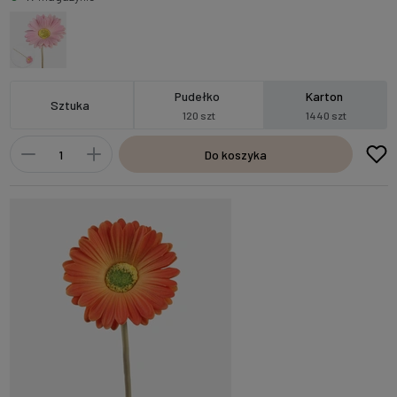
Pudełko
Karton
Sztuka
120 szt
1440 szt
Do koszyka