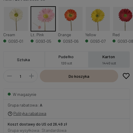
Cream
Lt. Pink
Orange
Yellow
Red
G093-01
G093-05
G093-06
G093-07
G093-0
Pudełko
Karton
Sztuka
120 szt
1440 szt
Do koszyka
W magazynie
Grupa rabatowa:
A
Polityka rabatowa
Koszt dostawy do US od 26,49 zł
Grupa wysyłkowa: Standardowa