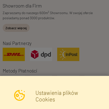
Showroom dla Firm
2
Zapraszamy do naszego 600m
Showroomu. W swojej ofercie
posiadamy ponad 3000 produktów.
Zobacz więcej
Nasi Partnerzy
Metody Płatności
Ustawienia plików
Cookies