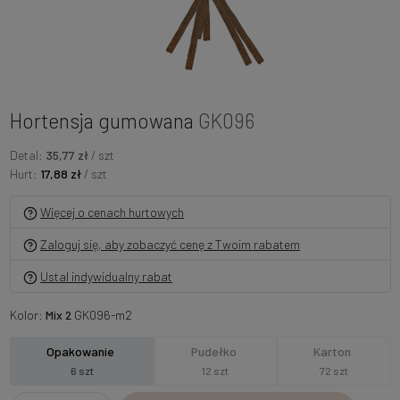
Hortensja gumowana
GK096
Detal:
35,77 zł
/ szt
Hurt:
17,88 zł
/ szt
Więcej o cenach hurtowych
Zaloguj się, aby zobaczyć cenę z Twoim rabatem
Ustal indywidualny rabat
Kolor:
Mix 2
GK096-m2
Opakowanie
Pudełko
Karton
6 szt
12 szt
72 szt