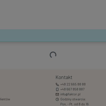
Ładowanie…
Kontakt
+48 22 665 88 88
+48 667 858 887
info@faktor.pl
lientów
Godziny otwarcia:
Pon. - Pt. od 8 do 16