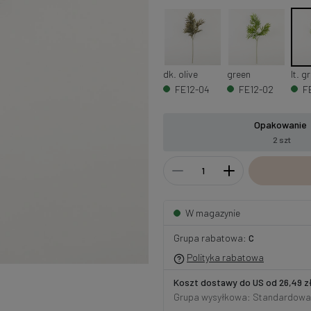
dk. olive
green
lt. g
FE12-04
FE12-02
F
Opakowanie
2 szt
W magazynie
Grupa rabatowa:
C
Polityka rabatowa
Koszt dostawy do US od 26,49 z
Grupa wysyłkowa: Standardowa