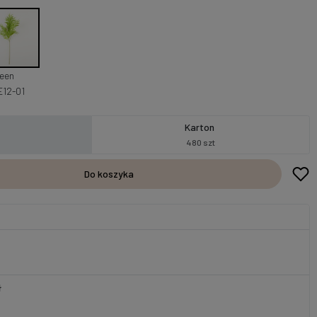
reen
E12-01
Karton
480 szt
Do koszyka
ł