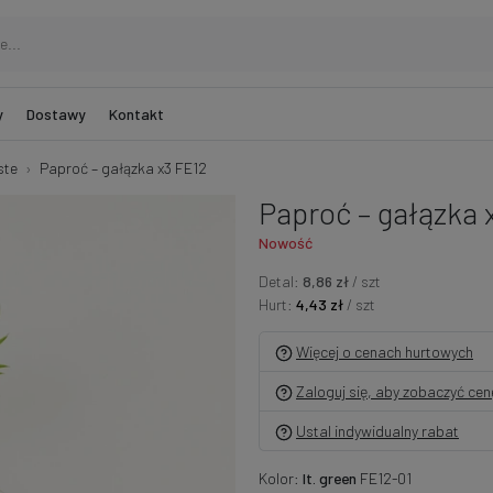
y
Dostawy
Kontakt
ste
Paproć – gałązka x3 FE12
Paproć – gałązka 
Nowość
Detal:
8,86 zł
/ szt
Hurt:
4,43 zł
/ szt
Więcej o cenach hurtowych
Zaloguj się, aby zobaczyć ce
Ustal indywidualny rabat
Kolor:
lt. green
FE12-01