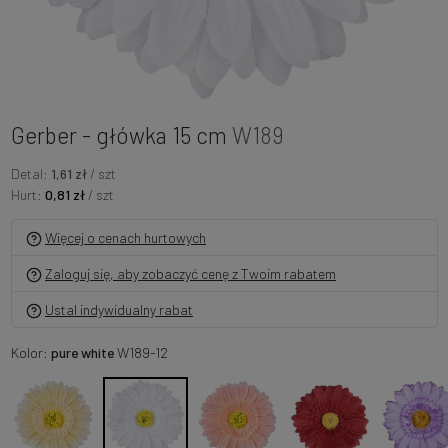
Gerber - główka 15 cm
W189
Detal:
1,61 zł
/ szt
Hurt:
0,81 zł
/ szt
Więcej o cenach hurtowych
Zaloguj się, aby zobaczyć cenę z Twoim rabatem
Ustal indywidualny rabat
Kolor:
pure white
W189-12