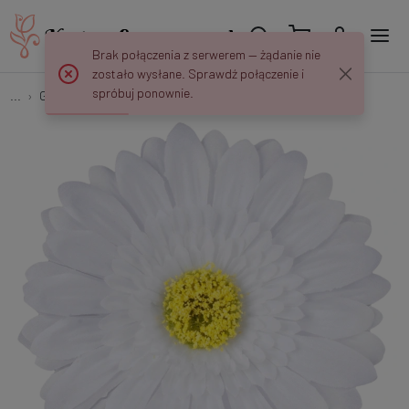
Brak połączenia z serwerem — żądanie nie
zostało wysłane. Sprawdź połączenie i
spróbuj ponownie.
...
Gerbery
Gerber - główka 15 cm W189