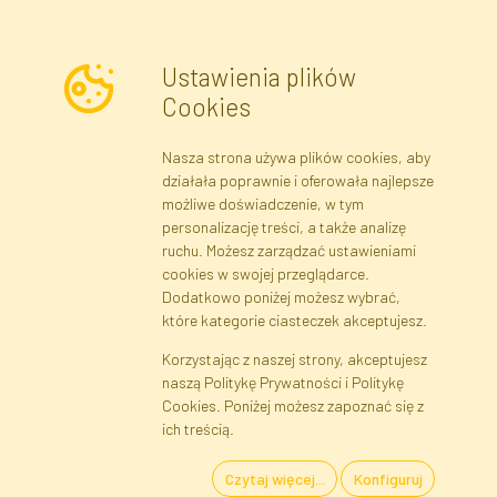
Ustawienia plików
Cookies
Nasza strona używa plików cookies, aby
Newsletter
działała poprawnie i oferowała najlepsze
możliwe doświadczenie, w tym
Zapisz się
personalizację treści, a także analizę
ruchu. Możesz zarządzać ustawieniami
cookies w swojej przeglądarce.
Dane rejestrowe
Regulamin
Polityka Prywatności
Dodatkowo poniżej możesz wybrać,
Pomoc
Mapa serwisu
które kategorie ciasteczek akceptujesz.
Korzystając z naszej strony, akceptujesz
naszą Politykę Prywatności i Politykę
Cookies
Cookies. Poniżej możesz zapoznać się z
Język
ich treścią.
Czytaj więcej...
Konfiguruj