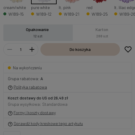
cream/white
pure white
lt. pink
red
lt. lilac edg
W189-15
W189-12
W189-21
W189-25
W189-2
Opakowanie
Karton
12 szt
288 szt
Do koszyka
Na wykończeniu
Grupa rabatowa:
A
Polityka rabatowa
Koszt dostawy do US od 26,49 zł
Grupa wysyłkowa: Standardowa
Formy i koszty dostawy
Sprawdź kody kreskowe tego artykułu