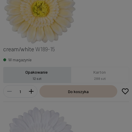
cream/white
W189-15
W magazynie
Opakowanie
Karton
12 szt
288 szt
Do koszyka