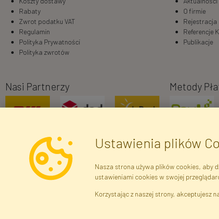
Koszty dostawy
Aktualności
Rabaty
O firmie
Zwrot podatku VAT
Rejestracja
Regulamin
Referencje K
Polityka Prywatności
Publikacje
Polityka zwrotów
Nasi Partnerzy
Metody Pła
Ustawienia plików C
Nasza strona używa plików cookies, aby dz
ustawieniami cookies w swojej przeglądar
Dane r
Korzystając z naszej strony, akceptujesz na
Brak połączenia z serwerem — żądanie nie
zostało wysłane. Sprawdź połączenie i
Kwiaty i Roś