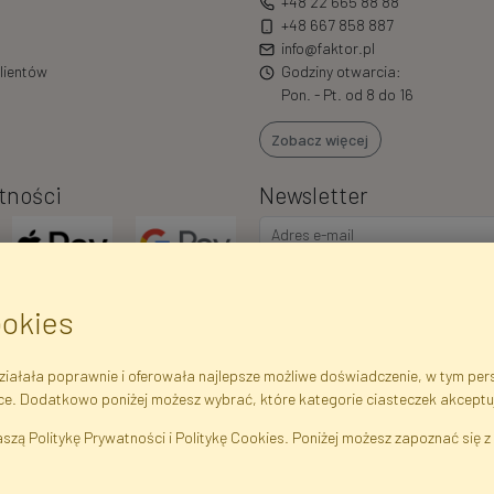
+48 22 665 88 88
+48 667 858 887
info@faktor.pl
lientów
Godziny otwarcia:
Pon. - Pt. od 8 do 16
Zobacz więcej
tności
Newsletter
ookies
iałała poprawnie i oferowała najlepsze możliwe doświadczenie, w tym perso
ce. Dodatkowo poniżej możesz wybrać, które kategorie ciasteczek akceptu
ejestrowe
Regulamin
Polityka Prywatności
Pomoc
Mapa 
szą Politykę Prywatności i Politykę Cookies. Poniżej możesz zapoznać się z 
liny Sztuczne · Hurtownia i Sklep Internetowy · Bezpośredni Importer · War