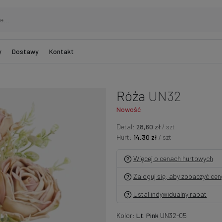
y
Dostawy
Kontakt
Róża
UN32
Nowość
Detal:
28,60 zł
/ szt
Hurt:
14,30 zł
/ szt
Więcej o cenach hurtowych
Zaloguj się, aby zobaczyć ce
Ustal indywidualny rabat
Kolor:
Lt. Pink
UN32-05