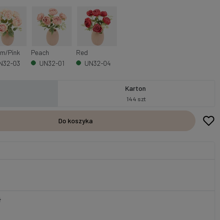
m/Pink
Peach
Red
N32-03
UN32-01
UN32-04
Karton
144 szt
Do koszyka
ł