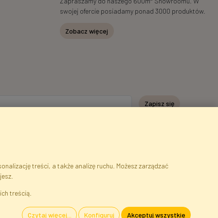
Zapraszamy do naszego 600m
Showroomu. W
swojej ofercie posiadamy ponad 3000 produktów.
Zobacz więcej
Zapisz się
nalizację treści, a także analizę ruchu. Możesz zarządzać
jesz.
serwisu
Cookies
Język
ich treścią.
Czytaj więcej...
Konfiguruj
Akceptuj wszystkie
szawa, Błonie