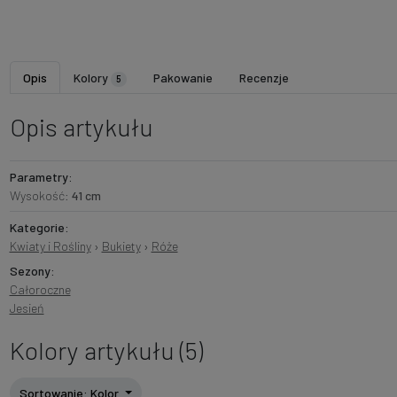
Opis
Kolory
Pakowanie
Recenzje
5
Opis artykułu
Parametry:
Wysokość:
41 cm
Kategorie:
Kwiaty i Rośliny
›
Bukiety
›
Róże
Sezony:
Całoroczne
Jesień
Kolory artykułu (5)
Sortowanie
: Kolor