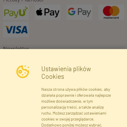
Newsletter
Ustawienia plików
Wyrażam zgodę na przetwarzanie moich danych osobowych w celu
Cookies
otrzymywania informacji marketingowych i ofert handlowych za
pośrednictwem poczty elektronicznej przez Faktor Polska sp. z.
Nasza strona używa plików cookies, aby
o.o.. Poinformowano mnie o prawie wglądu do treści moich danych
działała poprawnie i oferowała najlepsze
osobowych oraz ich poprawiania, a także iż podanie danych jest
możliwe doświadczenie, w tym
dobrowolne.
*
personalizację treści, a także analizę
ruchu. Możesz zarządzać ustawieniami
cookies w swojej przeglądarce.
Dane rejestrowe
Regulamin
Polityka Prywatności
Dodatkowo poniżej możesz wybrać,