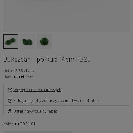
Bukszpan – półkula 14cm
FB26
Detal:
2,36 zł
/ szt
Hurt:
1,18 zł
/ szt
Więcej o cenach hurtowych
Zaloguj się, aby zobaczyć cenę z Twoim rabatem
Ustal indywidualny rabat
Kolor:
01
FB26-01