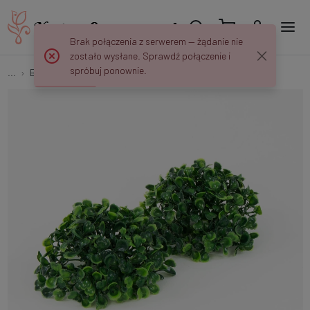
Brak połączenia z serwerem — żądanie nie
zostało wysłane. Sprawdź połączenie i
spróbuj ponownie.
...
Borówki
Bukszpan – półkula 14cm FB26