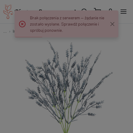
Brak połączenia z serwerem — żądanie nie
zostało wysłane. Sprawdź połączenie i
spróbuj ponownie.
...
Inne
Wrzos - bukiet 33 cm R749