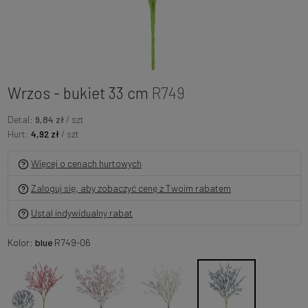
Wrzos - bukiet 33 cm
R749
Detal:
9,84 zł
/ szt
Hurt:
4,92 zł
/ szt
Więcej o cenach hurtowych
Zaloguj się, aby zobaczyć cenę z Twoim rabatem
Ustal indywidualny rabat
Kolor:
blue
R749-06