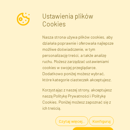
Ustawienia plików
Cookies
Nasza strona używa plików cookies, aby
Newsletter
działała poprawnie i oferowała najlepsze
możliwe doświadczenie, w tym
Zapisz się
personalizację treści, a także analizę
ruchu. Możesz zarządzać ustawieniami
cookies w swojej przeglądarce.
Dane rejestrowe
Regulamin
Polityka Prywatności
Dodatkowo poniżej możesz wybrać,
Pomoc
Mapa serwisu
które kategorie ciasteczek akceptujesz.
Korzystając z naszej strony, akceptujesz
naszą Politykę Prywatności i Politykę
Cookies
Cookies. Poniżej możesz zapoznać się z
Język
ich treścią.
Czytaj więcej...
Konfiguruj
Kwiaty i Rośliny Sztuczne · Hurtownia i Sklep Internetowy · Bezpośredni