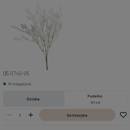
05
R749-05
W magazynie
Pudełko
Sztuka
60 szt
Do koszyka