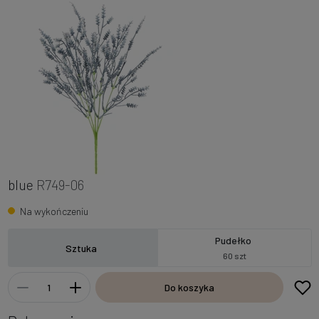
blue
R749-06
Na wykończeniu
Pudełko
Sztuka
60 szt
Do koszyka