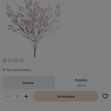
01
R749-01
Na wykończeniu
Pudełko
Sztuka
60 szt
Do koszyka