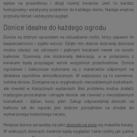
wpływ na prawidłowy i długi rozwój kwiatów. Jest to bardzo
funkcjonalny i estetyczny przedmiot do każdego domu. Nadaje wnętrzu
przytulny klimat i estetyczny wygląd.
Donice idealne do każdego ogrodu
Donice są dobrym sposobem na obsadzanie roślin, który zapewni im
bezpieczeństwo i szybki wzrost. Dzięki nim dobrze dobranej doniczce
można cieszyć się zdrowymi i pięknymi kwiatami nawet na swoim
balkonie. Stanowią one doskonałą dekorację, a w połączeniu z
kwiatami będą przyciągać wzrok wszystkich przechodniów. Donice
ogrodowe i balkonowe wykonane są z materiałów odpornych na
działanie czynników atmosferycznych. W większości są to kamienne,
solidne donice. Dostępne są w oryginalnych, niecodziennych kształtach,
ale również w klasycznych wydaniach. Bez problemu można znaleźć
tradycyjne prostokątne i okrągłe donice, ale również o niecodziennych
kształtach - dzban, kosz, pień. Zakup odpowiedniej doniczki na
balkonu lub do ogrodu jest dobrym początkiem na drodze do
wymarzonego kwiecistego tarasu.
Mniejsze donice sprawdzą się jako
doniczki na zioła
czy malutkie kwiaty.
W większych donicach świetnie będą wyglądać takie rośliny jak palma