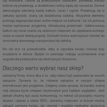
czy monstera. Donice są praktycznymi ozdobami, ponieważ bardzo
dobrze się prezentują, a dodatkowo rośliny będą się rozrastać. Donice
dekoracyjne odmienią każdy balkon, taras i ogród. Prezentują się w
ciekawy sposób, staną się dodatkową ozdobą. Wszystkie elementy
pomogą zagospodarować wolne miejsce na balkonie i za ich pomocą
można wykreować przyjemną, klimatyczną przestrzeń. Udekorowany
balkon czy taras stanie się ulubionym miejscem do spędzania wolnego
czasu w czasie ładnej pogody. Doniczki można wykorzystać również do
stworzenia domowego warzywniaka lub zielnika.
Nic nie stoi na przeszkodzie, żeby w ogrodzie kwiaty również były
wsadzone w donice. Będzie to pewnego rodzaju urozmaicenie oraz
wygoda dla pozbywania się niechcianych chwastów.
Dlaczego warto wybrać nasz sklep?
Jesteśmy firmą, która dba o to, żeby klienci byli zadowoleni ze swoich
zakupów. Sprawia to, że robienie zakupów w naszym sklepie
internetowym jest przyjemne. Zdajemy sobie sprawę, że bardzo ważną
rolę odrywa bycie sklepem doskonałym pod każdym względem. Jeśli
jednak chcemy być poza konkurencją, to niemal od początku musimy
działać i dawać z siebie 100%. Jesteśmy miejscem, w którym można
zakupić zarówno kwiaty, jak również i wszelkie niezbędne akcesoria