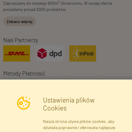
2
Zapraszamy do naszego 600m
Showroomu. W swojej ofercie
posiadamy ponad 3000 produktów.
Zobacz więcej
Nasi Partnerzy
Metody Płatności
Ustawienia plików
Cookies
Nasza strona używa plików cookies, aby
Newsletter
działała poprawnie i oferowała najlepsze