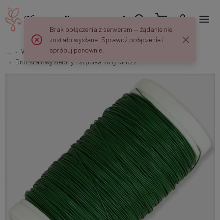
Brak połączenia z serwerem — żądanie nie
zostało wysłane. Sprawdź połączenie i
spróbuj ponownie.
...
Wyrobowe i Montażowe
Drut stalowy zielony - szpulka 70 g NF022