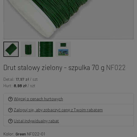
Drut stalowy zielony - szpulka 70 g
NF022
Detal:
17,97 zł
/ szt
Hurt:
8,98 zł
/ szt
Więcej o cenach hurtowych
Zaloguj się, aby zobaczyć cenę z Twoim rabatem
Ustal indywidualny rabat
Kolor:
Green
NF022-01