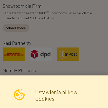
Showroom dla Firm
2
Zapraszamy do naszego 600m
Showroomu. W swojej ofercie
posiadamy ponad 3000 produktów.
Zobacz więcej
Nasi Partnerzy
Metody Płatności
Ustawienia plików
Cookies