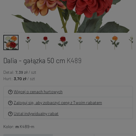
Dalia - gałązka 50 cm
K489
Detal:
7,39 zł
/ szt
Hurt:
3,70 zł
/ szt
Więcej o cenach hurtowych
Zaloguj się, aby zobaczyć cenę z Twoim rabatem
Ustal indywidualny rabat
Kolor:
m
K489-m