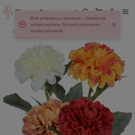
Brak połączenia z serwerem — żądanie nie
zostało wysłane. Sprawdź połączenie i
spróbuj ponownie.
...
Dalie
Dalia - gałązka 50 cm K489