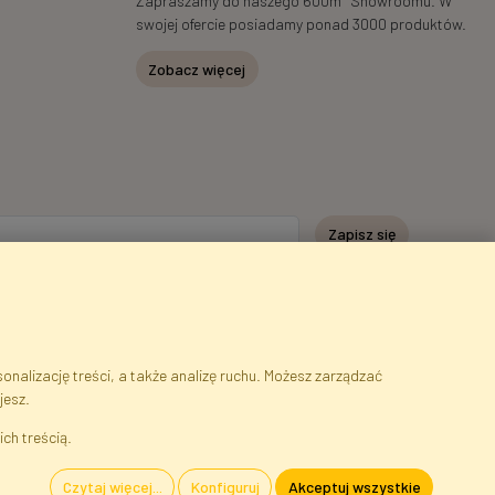
Zapraszamy do naszego 600m
Showroomu. W
swojej ofercie posiadamy ponad 3000 produktów.
Zobacz więcej
Zapisz się
nalizację treści, a także analizę ruchu. Możesz zarządzać
jesz.
serwisu
Cookies
Język
ich treścią.
Czytaj więcej...
Konfiguruj
Akceptuj wszystkie
szawa, Błonie