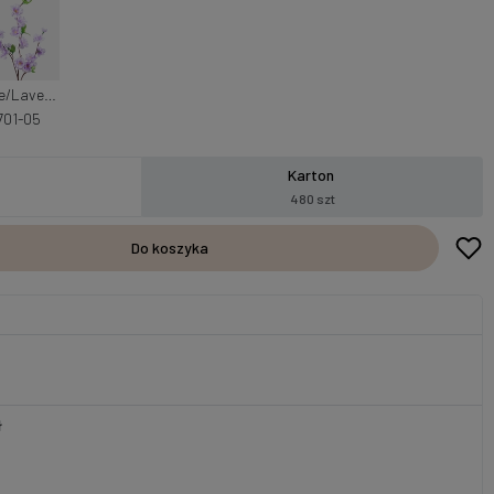
White/Lavender
701-05
Karton
480 szt
Do koszyka
ł