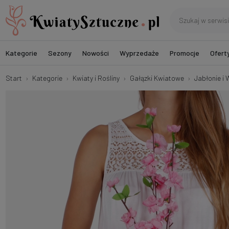
Kategorie
Sezony
Nowości
Wyprzedaże
Promocje
Ofert
Start
Kategorie
Kwiaty i Rośliny
Gałązki Kwiatowe
Jabłonie i 