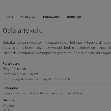
Opis
Kolory
Pakowanie
Recenzje
3
Opis artykułu
Gałązka jabłoni z kwitnącymi kwiatami to symbol wiosny, który pięknie 
przez co sama jabłoń ułożona w wazonie będzie doskonałą dekoracją z fan
lekkością. Kompozycje wzbogacone gałązkami jabłoni nabiorą atrakcyjno
Parametry:
Długość:
64 cm
Średnica główki:
5,5 cm
Kolory w opakowaniu, w różnych proporcjach
Kategorie:
Kwiaty i Rośliny
›
Gałązki Kwiatowe
›
Jabłonie i Wiśnie
Sezony:
Wiosna
Wielkanoc