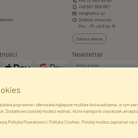
+48 22 665 88 88
+48 667 858 887
info@faktor.pl
lientów
Godziny otwarcia:
Pon. - Pt. od 8 do 16
Zobacz więcej
tności
Newsletter
ookies
iałała poprawnie i oferowała najlepsze możliwe doświadczenie, w tym perso
ce. Dodatkowo poniżej możesz wybrać, które kategorie ciasteczek akceptu
ejestrowe
Regulamin
Polityka Prywatności
Pomoc
Mapa 
szą Politykę Prywatności i Politykę Cookies. Poniżej możesz zapoznać się z 
liny Sztuczne · Hurtownia i Sklep Internetowy · Bezpośredni Importer · War