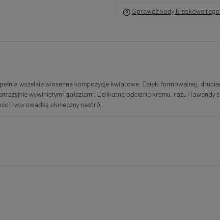
Sprawdź kody kreskowe tego 
wypełnia wszelkie wiosenne kompozycje kwiatowe. Dzięki formowalnej, druci
tazyjnie wywiniętymi gałęziami. Delikatne odcienie kremu, różu i lawendy 
ści i wprowadzą słoneczny nastrój.