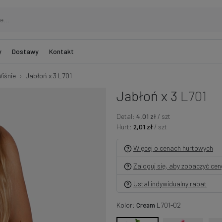
y
Dostawy
Kontakt
Wiśnie
Jabłoń x 3 L701
Jabłoń x 3
L701
Detal:
4,01 zł
/ szt
Hurt:
2,01 zł
/ szt
Więcej o cenach hurtowych
Zaloguj się, aby zobaczyć ce
Ustal indywidualny rabat
Kolor:
Cream
L701-02