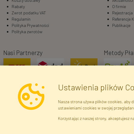
Koszty dostawy
Aktualności
Rabaty
O firmie
Zwrot podatku VAT
Rejestracja
Regulamin
Referencje K
Polityka Prywatności
Publikacje
Polityka zwrotów
Nasi Partnerzy
Metody Pła
Ustawienia plików C
Nasza strona używa plików cookies, aby dz
ustawieniami cookies w swojej przeglądar
Dane r
Korzystając z naszej strony, akceptujesz na
Brak połączenia z serwerem — żądanie nie
zostało wysłane. Sprawdź połączenie i
Kwiaty i Roś