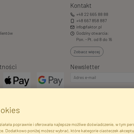
Kontakt
+48 22 665 88 88
+48 667 858 887
info@faktor.pl
lientów
Godziny otwarcia:
Pon. - Pt. od 8 do 16
Zobacz więcej
tności
Newsletter
Wyrażam zgodę na przetwarzani
marketingowych i ofert handlowy
o.o.. Poinformowano mnie o pra
ookies
także iż podanie danych jest do
iałała poprawnie i oferowała najlepsze możliwe doświadczenie, w tym perso
ce. Dodatkowo poniżej możesz wybrać, które kategorie ciasteczek akceptu
ejestrowe
Regulamin
Polityka Prywatności
Pomoc
Mapa 