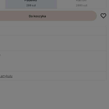
288 szt
2880 szt
Do koszyka
ł
artykułu