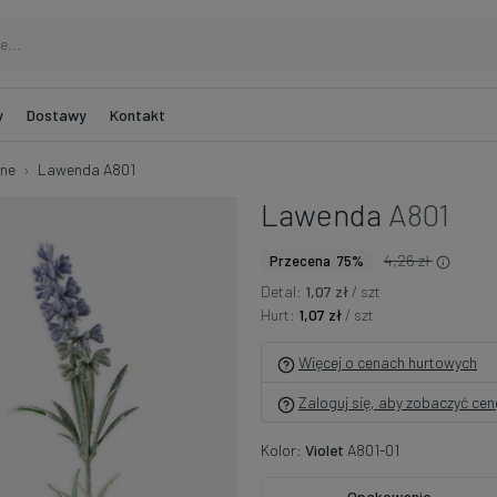
y
Dostawy
Kontakt
bne
Lawenda A801
Lawenda
A801
4,26 zł
Przecena 75%
Detal:
1,07 zł
/ szt
Hurt:
1,07 zł
/ szt
Więcej o cenach hurtowych
Zaloguj się, aby zobaczyć ce
Kolor:
Violet
A801-01
Opakowanie