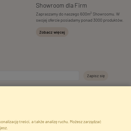
Showroom dla Firm
2
Zapraszamy do naszego 600m
Showroomu. W
swojej ofercie posiadamy ponad 3000 produktów.
Zobacz więcej
e moich danych osobowych w celu otrzymywania informacji
ch za pośrednictwem poczty elektronicznej przez Faktor Polska sp. z.
wie wglądu do treści moich danych osobowych oraz ich poprawiania, a
browolne.
*
nalizację treści, a także analizę ruchu. Możesz zarządzać
jesz.
serwisu