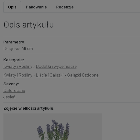
Opis
Pakowanie
Recenzje
Opis artykułu
Parametry:
Długość:
45 cm
Kategorie:
Kwiaty i Rośliny
›
Dodatki i wypełniacze
Kwiaty i Rośliny
›
Liście i Gałązki
›
Gałązki Ozdobne
Sezony:
Całoroczne
Jesień
Zdjęcie wielkości artykułu: