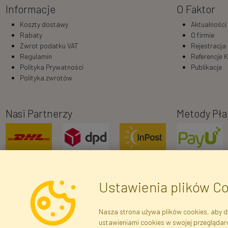
Informacje
O Faktor
Koszty dostawy
Aktualności
Rabaty
O firmie
Zwrot podatku VAT
Rejestracja
Regulamin
Referencje K
Polityka Prywatności
Publikacje
Polityka zwrotów
Nasi Partnerzy
Metody Pła
Ustawienia plików C
Nasza strona używa plików cookies, aby dz
ustawieniami cookies w swojej przeglądar
Dane r