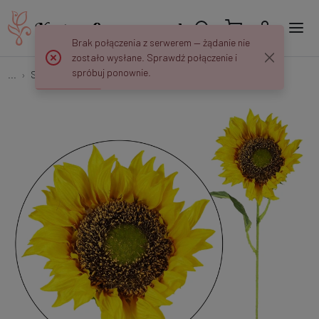
Brak połączenia z serwerem — żądanie nie
zostało wysłane. Sprawdź połączenie i
spróbuj ponownie.
...
Słoneczniki
Słonecznik - gałązka 63 cm GK303