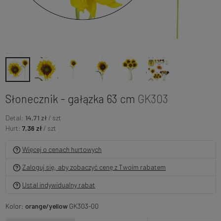
Słonecznik - gałązka 63 cm
GK303
Detal:
14,71 zł
/ szt
Hurt:
7,36 zł
/ szt
Więcej o cenach hurtowych
Zaloguj się, aby zobaczyć cenę z Twoim rabatem
Ustal indywidualny rabat
Kolor:
orange/yellow
GK303-00