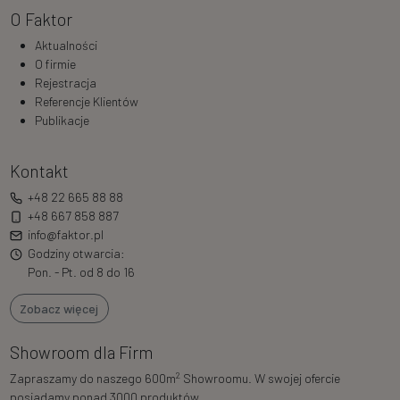
O Faktor
Aktualności
O firmie
Rejestracja
Referencje Klientów
Publikacje
Kontakt
+48 22 665 88 88
+48 667 858 887
info@faktor.pl
Godziny otwarcia:
Pon. - Pt. od 8 do 16
Zobacz więcej
Showroom dla Firm
2
Zapraszamy do naszego 600m
Showroomu. W swojej ofercie
posiadamy ponad 3000 produktów.