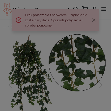
Brak połączenia z serwerem — żądanie nie
zostało wysłane. Sprawdź połączenie i
spróbuj ponownie.
...
Girlandy i Rośliny Zwisające
Bluszcz - zwis 90 cm B187