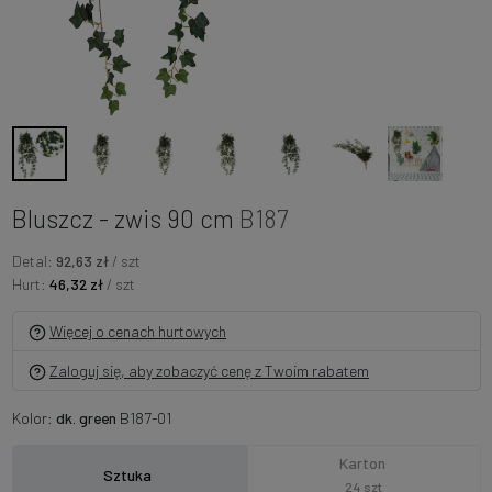
Bluszcz - zwis 90 cm
B187
Detal:
92,63 zł
/ szt
Hurt:
46,32 zł
/ szt
Więcej o cenach hurtowych
Zaloguj się, aby zobaczyć cenę z Twoim rabatem
Kolor:
dk. green
B187-01
Karton
Sztuka
24 szt